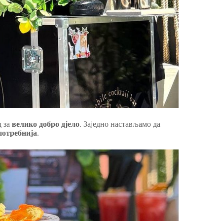
д за
велико добро дјело
. Заједно настављамо да
потребнија
.