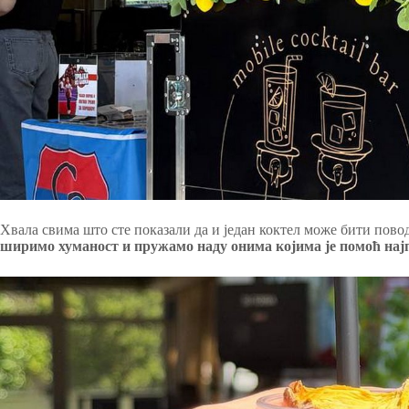
Хвала свима што сте показали да и један коктел може бити пово
ширимо хуманост и пружамо наду онима којима је помоћ нај