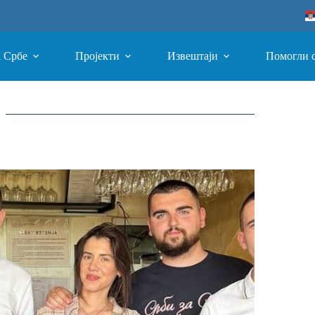
а Србе
Пројекти
Извештаји
Помогли 