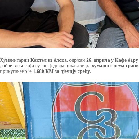
Хуманитарни
Коктел из блока
, одржан
26. априла у Кафе бар
добре воље који су још једном показали да
хуманост нема грани
прикупљено је
1.680 КМ
за дјечију срећу
.