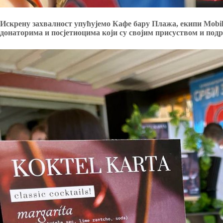
Искрену захвалност упућујемо Кафе бару Плажа, екипи Mobi
донаторима и посјетиоцима који су својим присуством и подр