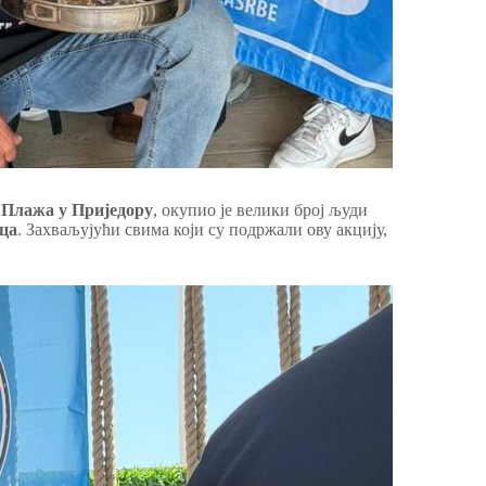
у Плажа у Приједору
, окупио је велики број људи
ца
. Захваљујући свима који су подржали ову акцију,