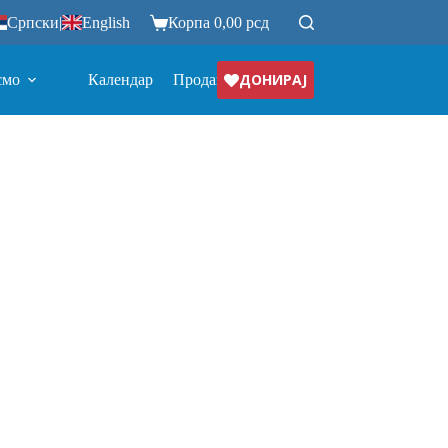
Српски
|
English
Корпа
0,00
рсд
ДОНИРАЈ
смо
Календар
Продавница