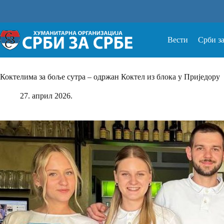
Прескочи
на
Вести
Срби з
Коктелима за боље сутра – одржан Коктел из блока у Приједору
27. април 2026.