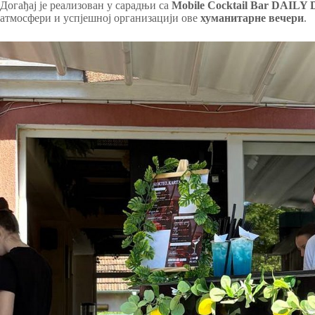
Догађај је реализован у сарадњи са
Mobile Cocktail Bar DAILY
атмосфери и успјешној организацији ове
хуманитарне вечери
.