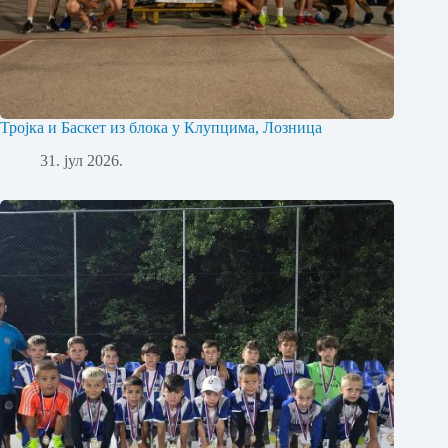
Тројка и Баскет из блока у Клупцима, Лозница
31. јул 2026.