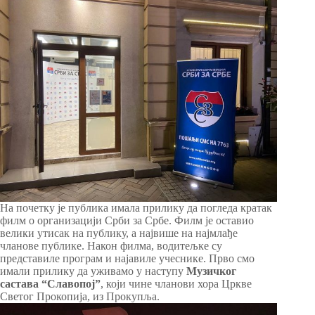
На почетку је публика имала прилику да погледа кратак
филм о организацији Срби за Србе. Филм је оставио
велики утисак на публику, а највише на најмлађе
чланове публике. Након филма, водитељке су
представиле програм и најавиле учеснике. Прво смо
имали прилику да уживамо у наступу
Музичког
састава “Славопој”
, који чине чланови хора Цркве
Светог Прокопија, из Прокупља.