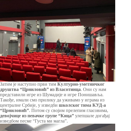
Затим је наступио први тим
Културно-уметничког
друштва “Црниловић” из Власотинца
. Они су нам
представили игре из Шумадије и игре Понишавља.
Такође, имали смо прилику да уживамо у играма из
централне Србије, у изведби
школског тима КУД-а
“Црниловић”
. Потом су својим прелепим гласовима,
девојчице из певачке групе “Кица”
улепшале догађај
изведбом песме “Густа ми магла”.