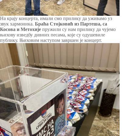
На крају концерта, имали смо прилику да уживамо уз
звук хармоника.
Браћа Стојковић из Партеша, са
Косова и Метохије
пружили су нам прилику да чујемо
њихову изведбу дивних песама, које су одушевиле
публику. Њиховим наступом завршен је концерт.