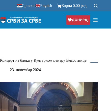
Прескочи
Српски
|
English
Корпа
0,00
рсд
на
ДОНИРАЈ
Концерт из блока у Културном центру Власотинце
23. новембар 2024.