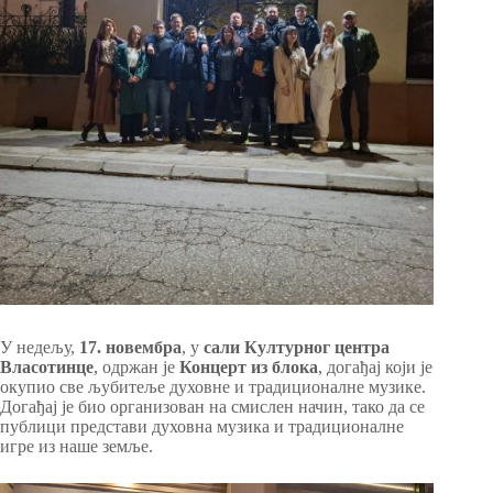
У недељу,
17. новембра
, у
сали Културног центра
Власотинце
, одржан је
Концерт из блока
, догађај који је
окупио све љубитеље духовне и традиционалне музике.
Догађај је био организован на смислен начин, тако да се
публици представи духовна музика и традиционалне
игре из наше земље.