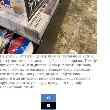
На улазу у Културни центар биле су постављене кутије,
где су посетиоци остављали добровољни прилог. Тиме је
прикупљено
45.020 динара
. Иако је Власотинце мало
место публика се одазвала у великом броју. Задовољни
смо што имамо могућност да организујемо овакав
догађај и да пружимо грађанима прилику да помогну
другима, али и да уживају у културном садржају.
Велико хвала свима!