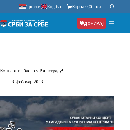
Прескочи
Српски
|
English
Корпа
0,00
рсд
на
ДОНИРАЈ
Концерт из блока у Вишеграду!
8. фебруар 2023.