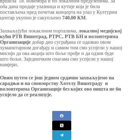
вршила 18. новембра и по локалним предузећима. За
оба дана продаје улазница и кутије којa је била
постављена пред почетак концерта на улаз у Културни
центар укупно је сакупљено
740,00 КМ
.
Захваљујући локаклним порталима,
локалној медијској
кући РТВ Вишеград, РТРС, РТВ БН и волонтерима
Организације
добар дио суграђана се одазвао овом
хуманитарном догађају и самим тим смо успјели у нашој
мисији да ова акција што боље прође и да одзив буде
што бољи. Заједничким снагама смо успјели у нашој
намјери.
Овим путем се још једном срдачно захваљујемо на
сарадњи и на спонзорству Хотелу Вишеграду и
волонтерима Организације без којих ово ништа не би
успјело да се реализује.