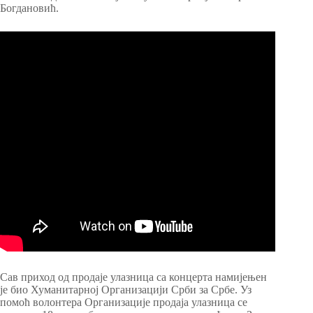
Богдановић.
Сав приход од продаје улазница са концерта намијењен
је био Хуманитарној Организацији Срби за Србе. Уз
помоћ волонтера Организације продаја улазница се