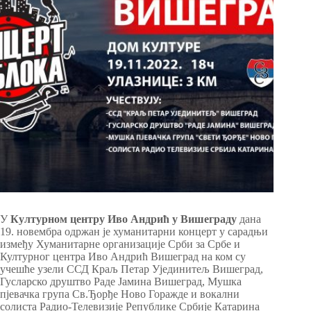
У
Културном центру Иво Андрић у Вишеграду
дана
19. новембра одржан је хуманитарни концерт у сарадњи
између Хуманитарне организације Срби за Србе и
Културног центра Иво Андрић Вишеград на ком су
учешће узели ССД Краљ Петар Ујединитељ Вишеград,
Гусларско друштво Раде Јамина Вишеград, Мушка
пјевачка група Св.Ђорђе Ново Горажде и вокални
солиста Радио-Телевизије Републике Србије Катарина