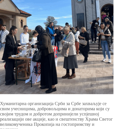
Хуманитарна организација Срби за Србе захваљује се
свим учесницима, добровољцима и донаторима који су
својим трудом и добротом допринијели успјешној
реализацији ове акције, као и свештенству Храма Светог
великомученика Прокопија на гостопримству и