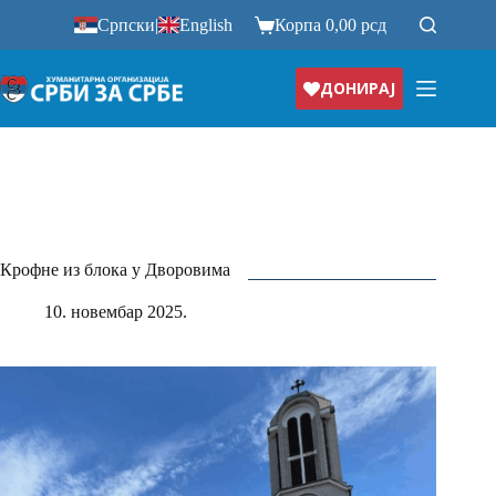
Прескочи
Српски
|
English
Корпа
0,00
рсд
на
ДОНИРАЈ
Крофне из блока у Дворовима
10. новембар 2025.