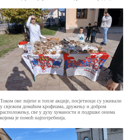
Током ове лијепе и топле акције, посјетиоци су уживали
у свјежим домаћим крофнама, дружењу и добром
расположењу, све у духу хуманости и подршке онима
којима је помоћ најпотребнија.