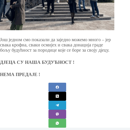
Још једном смо показали да заједно можемо много – јер
свака крофна, сваки осмијех и свака донација граде
бољу будућност за породице које се боре за своју дјецу.
ДЈЕЦА СУ НАША БУДУЋНОСТ !
НЕМА ПРЕДАЈЕ !