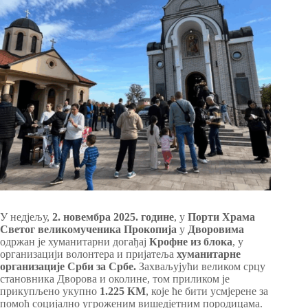
У недјељу,
2. новембра 2025. године
, у
Порти Храма
Светог великомученика Прокопија
у
Дворовима
одржан је хуманитарни догађај
Крофне из блока
, у
организацији волонтера и пријатеља
хуманитарне
организације Срби за Србе.
Захваљујући великом срцу
становника Дворова и околине, том приликом је
прикупљено укупно
1.225 КМ
, које ће бити усмјерене за
помоћ социјално угроженим вишедјетним породицама.