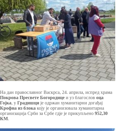
На дан православног Васкрса, 24. априла, испред храма
Покрова Пресвете Богородице
и уз благослов
оца
Гојка
, у
Градишци
је одржан хуманитарни догађај
Крофна из блока
коју је организовала хуманитарна
организација Срби за Србе гдје је прикупљено
952,30
КМ
.