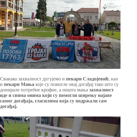
Свакако захвалност дугујемо и
пекари Сладојевић
, као
и
пекари Мања
које су помогле овај догађај тако што су
донирале потребне крофне, а ништа мања
захвалност
иде и свима онима који су помогли ширењу најаве
самог догађаја, гласилима која су подржали сам
догађај.