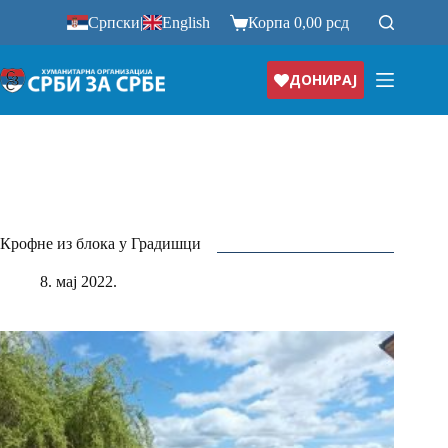
Прескочи
Српски
|
English
Корпа
0,00
рсд
на
ДОНИРАЈ
Крофне из блока у Градишци
8. мај 2022.