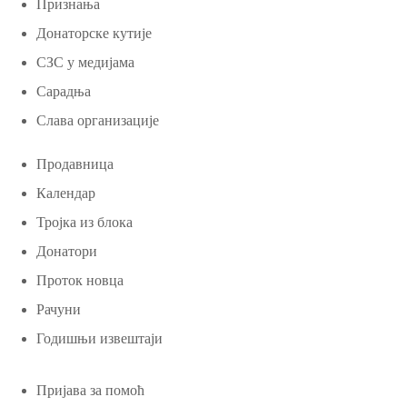
Признања
Донаторске кутије
СЗС у медијама
Сарадња
Слава организације
Продавница
Календар
Тројка из блока
Донатори
Проток новца
Рачуни
Годишњи извештаји
Пријава за помоћ