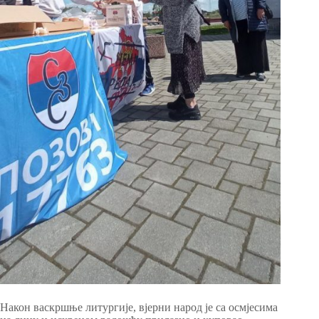
Након васкршње литургије, вјерни народ је са осмјесима