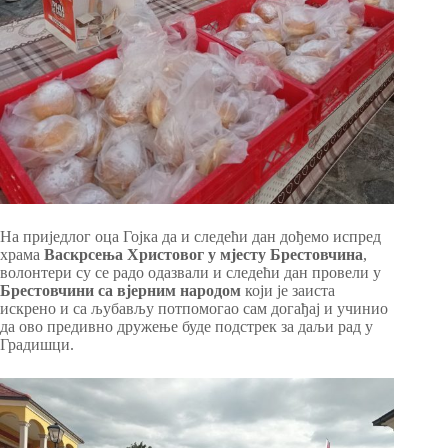
На приједлог оца Гојка да и следећи дан дођемо испред
храма
Васкрсења Христовог у мјесту Брестовчина
,
волонтери су се радо одазвали и следећи дан провели у
Брестовчини са вјерним народом
који је заиста
искрено и са љубављу потпомогао сам догађај и учинио
да ово предивно дружење буде подстрек за даљи рад у
Градишци.