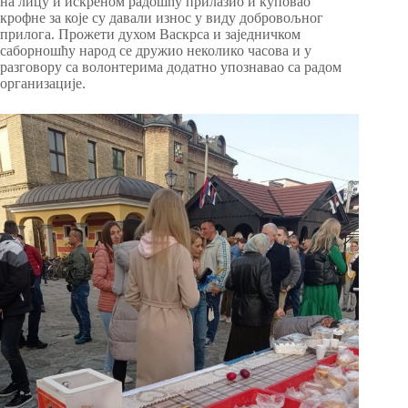
на лицу и искреном радошћу прилазио и куповао
крофне за које су давали износ у виду добровољног
прилога. Прожети духом Васкрса и заједничком
саборношћу народ се дружио неколико часова и у
разговору са волонтерима додатно упознавао са радом
организације.