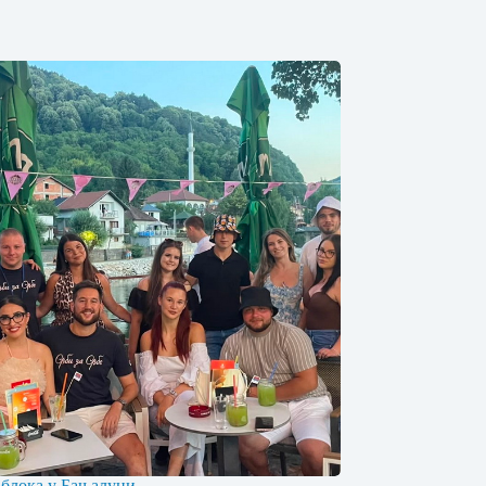
 блока у Бањалуци