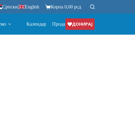
Српски
|
English
Корпа
0,00
рсд
ДОНИРАЈ
смо
Календар
Продавница