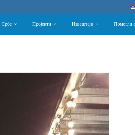
а Србе
Пројекти
Извештаји
Помогли 