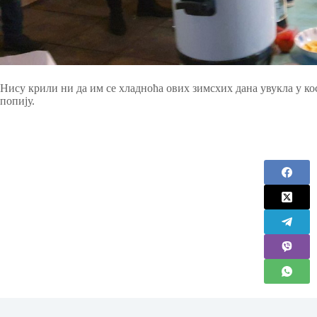
Нису крили ни да им се хладноћа ових зимсхих дана увукла у кос
попију.