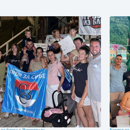
 из блока у Вишеграду
Коктел из