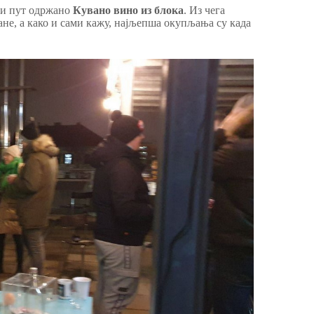
ви пут одржано
Кувано вино из блока
. Из чега
ане, а како и сами кажу, најљепша окупљања су када