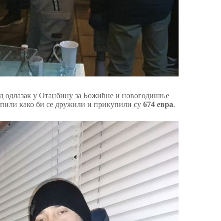
д одлазак у Отаџбину за Божићне и новогодишње
пили како би се дружили и прикупили су
674 евра
.