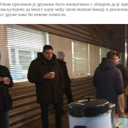
Овом приликом је дружење било иновативно с обзиром да је пр
закључујемо да многе идеје међу овом екипом бивају и реализов
се друже како би некоме помогли.