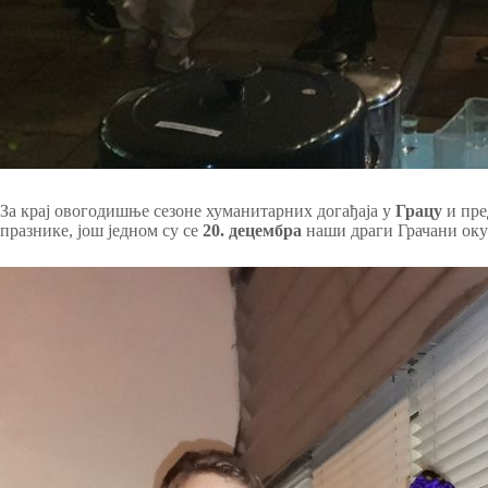
За крај овогодишње сезоне хуманитарних догађаја у
Грацу
и пре
празнике, још једном су се
20. децембра
наши драги Грачани оку