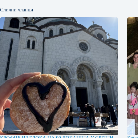
Слични чланци
КРОФНЕ ИЗ БЛОКА НА 90 ЛОКАЦИЈА У СРБИЈИ
Квиз