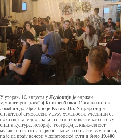
У уторак, 16. августа у
Љубовији
је одржан
хуманитарни догађај
Квиз из блока
. Организатор и
домаћин догађаја био је
Кутак 015
. У пријатној и
опуштеној атмосфери, у духу хуманости, учесници су
показали завидно знање из разних области као што су
општа култура, историја, географија, књижевност,
музика и остало, а највеће знање из области хуманости,
па је на крају вечери у донаторској кутији било
19.400