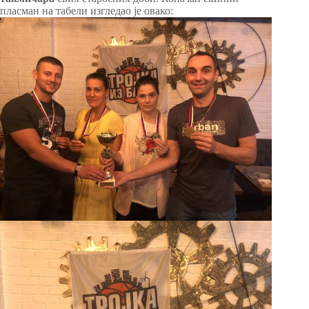
пласман на табели изгледао је овако: