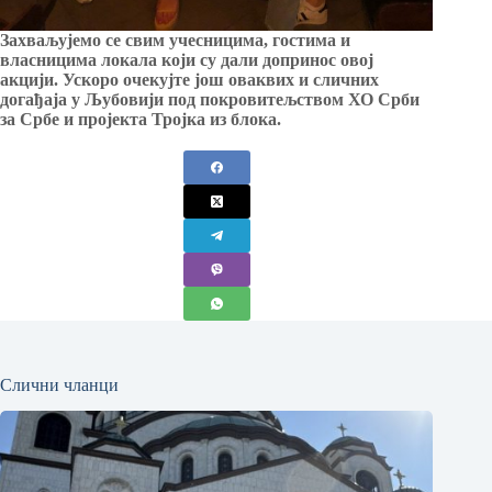
Захваљујемо се свим учесницима, гостима и
власницима локала који су дали допринос овој
акцији. Ускоро очекујте још оваквих и сличних
догађаја у Љубовији под покровитељством ХО Срби
за Србе и пројекта Тројка из блока.
Слични чланци