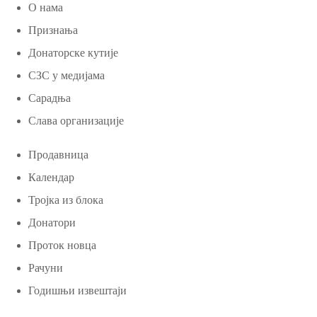
О нама
Признања
Донаторске кутије
СЗС у медијама
Сарадња
Слава организације
Продавница
Календар
Тројка из блока
Донатори
Проток новца
Рачуни
Годишњи извештаји