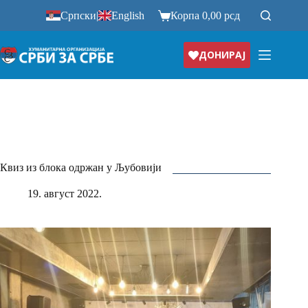
Прескочи
Српски
|
English
Корпа
0,00
рсд
на
ДОНИРАЈ
Квиз из блока одржан у Љубовији
19. август 2022.