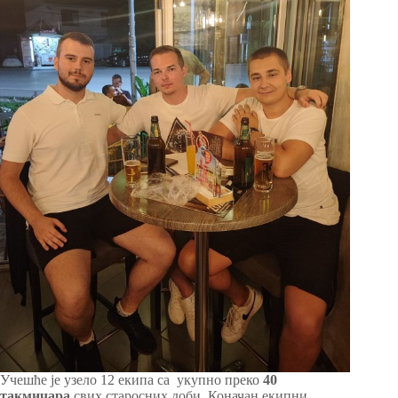
Учешће је узело 12 екипа са укупно преко
40
такмичара
свих старосних доби. Коначан екипни