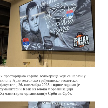
У просторијама кафића
Бункерица
који се налази у
склопу Архитектонско-грађевинско-геод
етског
факултета,
26. новембра 2025. године
одржан је
хуманитарни
Квиз из блока
у организацији
Хуманитарне организације Срби за Србе
.