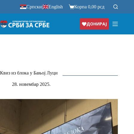
Прескочи
Српски
|
English
Корпа
0,00
рсд
на
ДОНИРАЈ
Квиз из блока у Бањој Луци
28. новембар 2025.