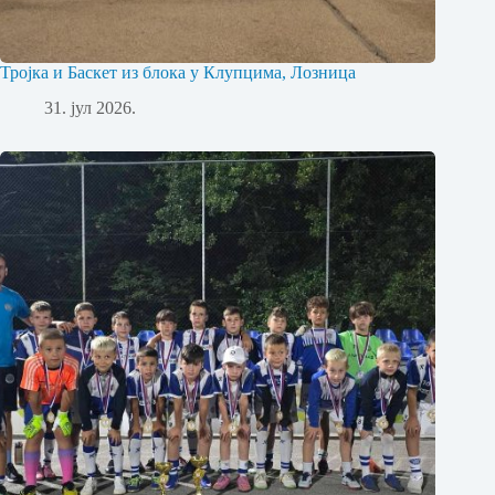
Тројка и Баскет из блока у Клупцима, Лозница
31. јул 2026.