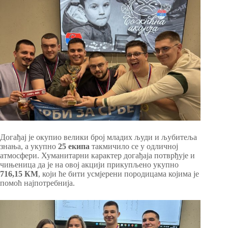
Догађај је окупио велики број младих људи и љубитеља
знања, а укупно
25 екипа
такмичило се у одличној
атмосфери. Хуманитарни карактер догађаја потврђује и
чињеница да је на овој акцији прикупљено укупно
716,15 КМ
, који ће бити усмјерени породицама којима је
помоћ најпотребнија.