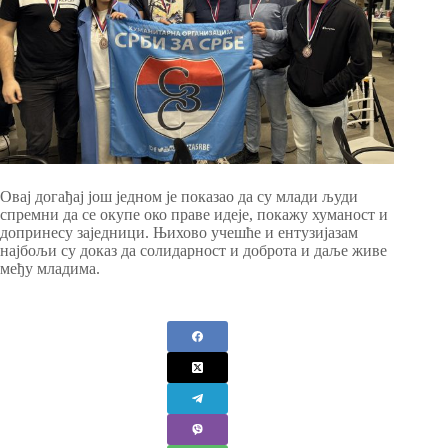
Овај догађај још једном је показао да су млади људи
спремни да се окупе око праве идеје, покажу хуманост и
допринесу заједници. Њихово учешће и ентузијазам
најбољи су доказ да солидарност и доброта и даље живе
међу младима.