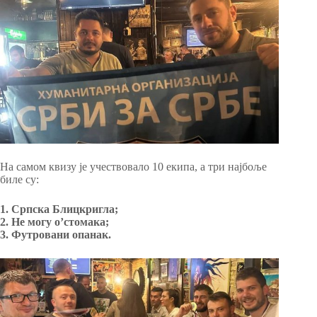
На самом квизу је учествовало 10 екипа, а три најбоље
биле су:
1. Српска Блицкригла;
2. Не могу о’стомака;
3. Футровани опанак.