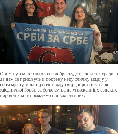
Овим путем позивамо све добре људе из осталих градова
да нам се прикључе и покрену неку сличну акцију у
свом мјесту, и на тај начин дају свој допринос у нашој
заједничкој борби за боље сутра најугроженијих српских
породица које помажемо широм региона.