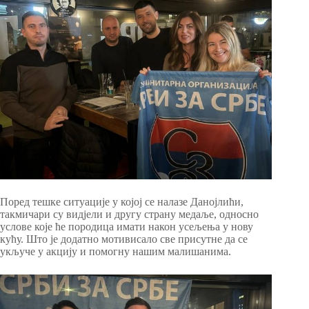
Поред тешке ситуације у којој се налазе Данојлићи,
такмичари су видјели и другу страну медаље, односно
услове које ће породица имати након усељења у нову
кућу. Што је додатно мотивисало све присутне да се
укључе у акцију и помогну нашим малишанима.