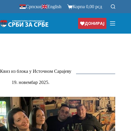
Прескочи
Српски
|
English
Корпа
0,00
рсд
на
ДОНИРАЈ
Квиз из блока у Источном Сарајеву
19. новембар 2025.