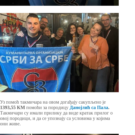
Уз помоћ такмичара на овом догађају сакупљено је
1393,55 КМ
помоћи за породицу
Данојлић са Пала
.
Такмичари су имали прилику да виде кратак прилог о
овој породици, и да се упознају са условима у којима
они живе.