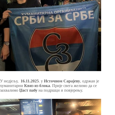
У недјељу,
16.11.2025
. у
Источном Сарајеву
, одржан је
хуманитарни
Квиз из блока
. Прије свега желимо да се
захвалимо
Џаст пабу
на подршци и повјерењу.