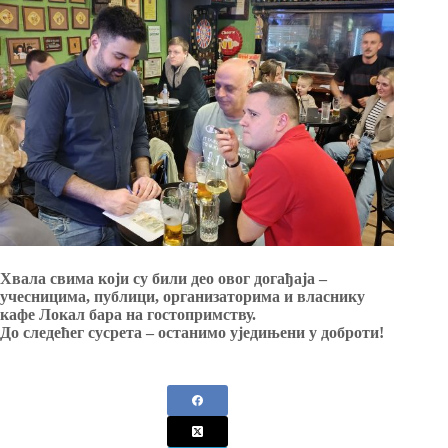
Хвала свима који су били део овог догађаја –
учесницима, публици, организаторима и власнику
кафе Локал бара на гостопримству.
До следећег сусрета – останимо уједињени у доброти!