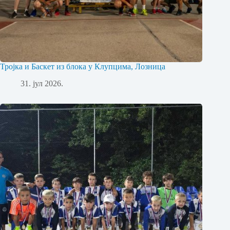
Тројка и Баскет из блока у Клупцима, Лозница
31. јул 2026.