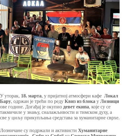
У уторак,
18. марта
, у пријатној атмосфери кафе
Локал
Бару
, одржан је трећи по реду
Квиз из блока
у
Лозници
ове године. Догађај је окупио
девет екипа
, које су се
такмичиле у знању, сналажљивости и тимском духу, а
све у циљу прикупљања средстава за хуманитарне сврхе.
Лозничане су подржали и активисти
Хуманитарне
организације „Срби за Србе“
из
Сремске Митровице
,