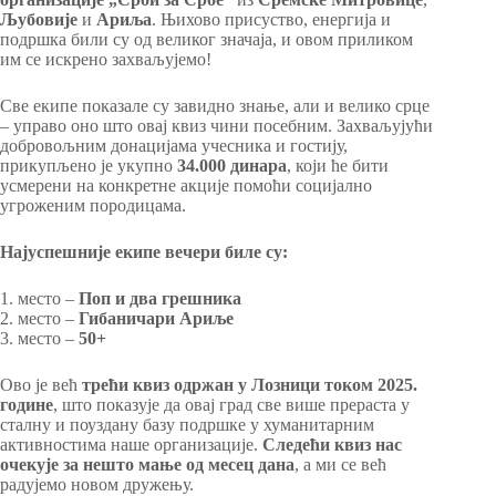
Љубовије
и
Ариља
. Њихово присуство, енергија и
подршка били су од великог значаја, и овом приликом
им се искрено захваљујемо!
Све екипе показале су завидно знање, али и велико срце
– управо оно што овај квиз чини посебним. Захваљујући
добровољним донацијама учесника и гостију,
прикупљено је укупно
34.000 динара
, који ће бити
усмерени на конкретне акције помоћи социјално
угроженим породицама.
Најуспешније екипе вечери биле су:
1. место –
Поп и два грешника
2. место –
Гибаничари Ариље
3. место –
50+
Ово је већ
трећи квиз одржан у Лозници током 2025.
године
, што показује да овај град све више прераста у
сталну и поуздану базу подршке у хуманитарним
активностима наше организације.
Следећи квиз нас
очекује за нешто мање од месец дана
, а ми се већ
радујемо новом дружењу.