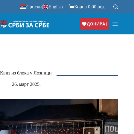
Српски
|
English
Корпа
0,00
рсд
ДОНИРАЈ
Квиз из блока у Лозници
26. март 2025.