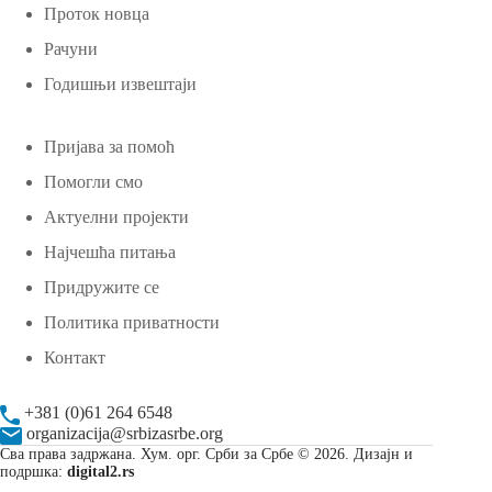
Проток новца
Рачуни
Годишњи извештаји
Пријава за помоћ
Помогли смо
Актуелни пројекти
Најчешћа питања
Придружите се
Политика приватности
Контакт
+381 (0)61 264 6548
organizacija@srbizasrbe.org
Сва права задржана. Хум. орг. Срби за Србе © 2026. Дизајн и
подршка:
digital2.rs