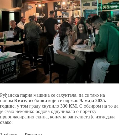
Руђанска парна машина се сахуктала, па се тако на
новом
Квизу из блока
који се одржао
9. маја 2025.
године,
у том граду скупило
330 КМ
. С обзиром на то да
је само неколико бодова одлучивало о поретку
првопласираних екипа, коначна ранг-листа је изгледала
овако:
1.мјесто — Росуље;