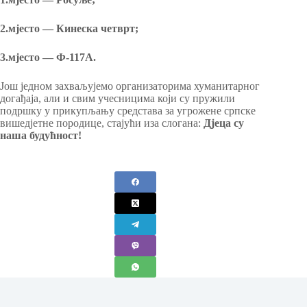
2.мјесто — Кинеска четврт;
3.мјесто — Ф-117А.
Још једном захваљујемо организаторима хуманитарног
догађаја, али и свим учесницима који су пружили
подршку у прикупљању средстава за угрожене српске
вишедјетне породице, стајући иза слогана:
Дјеца су
наша будућност!