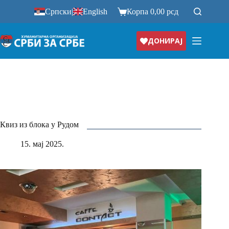
Прескочи
Српски
|
English
Корпа
0,00
рсд
на
ДОНИРАЈ
Квиз из блока у Рудом
15. мај 2025.