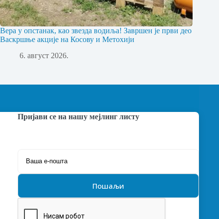
Вера у опстанак, као звезда водиља! Завршен је први део
Васкршње акције на Косову и Метохији
6. август 2026.
Пријави се на нашу мејлинг листу