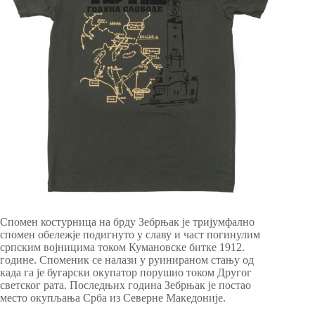
Спомен костурница на брду Зебрњак је тријумфално
спомен обележје подигнуто у славу и част погинулим
српским војницима током Кумановске битке 1912.
године. Споменик се налази у руинираном стању од
када га је бугарски окупатор порушио током Другог
светског рата. Последњих година Зебрњак је постао
место окупљања Срба из Северне Македоније.