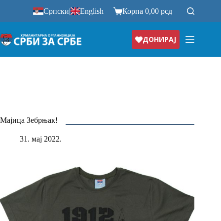
Прескочи
Српски
|
English
Корпа
0,00
рсд
на
ДОНИРАЈ
Мајица Зебрњак!
31. мај 2022.