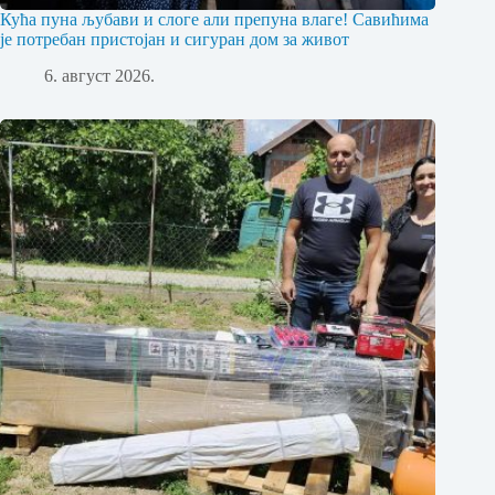
Кућа пуна љубави и слоге али препуна влаге! Савићима
је потребан пристојан и сигуран дом за живот
6. август 2026.