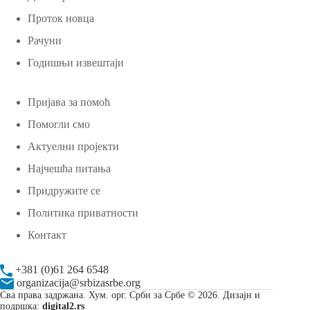
Проток новца
Рачуни
Годишњи извештаји
Пријава за помоћ
Помогли смо
Актуелни пројекти
Најчешћа питања
Придружите се
Политика приватности
Контакт
+381 (0)61 264 6548
organizacija@srbizasrbe.org
Сва права задржана. Хум. орг. Срби за Србе © 2026. Дизајн и
подршка:
digital2.rs