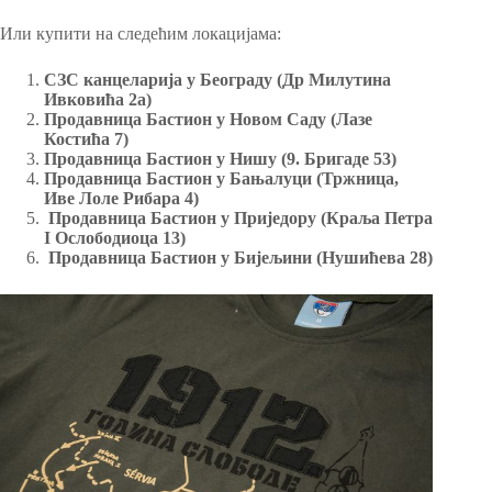
Или купити на следећим локацијама:
СЗС канцеларија у Београду (Др Милутина
Ивковића 2а)
Продавница Бастион у Новом Саду (Лазе
Костића 7)
Продавница Бастион у Нишу (9. Бригаде 53)
Продавница Бастион у Бањалуци (Тржница,
Иве Лоле Рибара 4)
Продавница Бастион у Приједору (Краља Петра
I Ослободиоца 13)
Продавница Бастион у Бијељини (Нушићева 28)