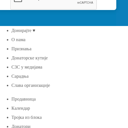
Донирајте ♥
О нама
Признања
Донаторске кутије
СЗС у медијама
Сарадња
Слава организације
Продавница
Календар
Тројка из блока
Донатори