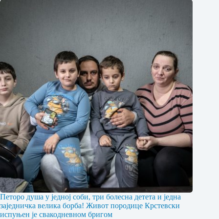
Петоро душа у једној соби, три болесна детета и једна
заједничка велика борба! Живот породице Крстевски
испуњен је свакодневном бригом