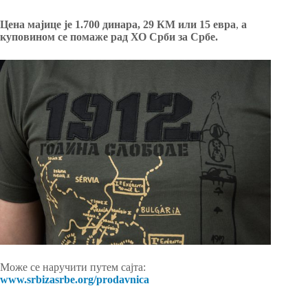
Цена мајице је 1.700 динара, 29 КМ или 15 евра
,
а
куповином се помаже рад ХО Срби за Србе.
Може се наручити путем сајта:
www.srbizasrbe.org/prodavnica