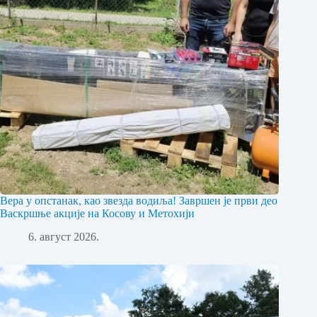
Вера у опстанак, као звезда водиља! Завршен је први део
Васкршње акције на Косову и Метохији
6. август 2026.