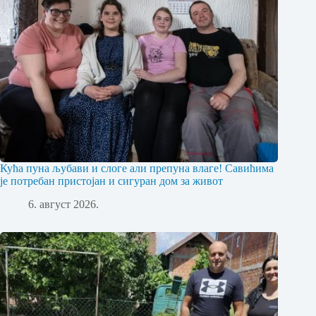
Кућа пуна љубави и слоге али препуна влаге! Савићима
је потребан пристојан и сигуран дом за живот
6. август 2026.