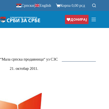
Прескочи
Српски
|
English
Корпа
0,00
рсд
на
ДОНИРАЈ
“Мала српска продавница“ уз СЗС
21. октобар 2011.