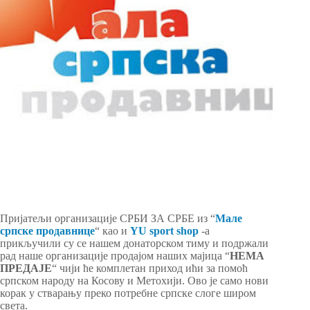
Пријатељи организације СРБИ ЗА СРБЕ из “
Мале
српске продавнице
“ као и
YU sport shop
-a
прикључили су се нашем донаторском тиму и подржали
рад наше организације продајом наших мајица “
НЕМА
ПРЕДАЈЕ
“ чији ће комплетан приход ићи за помоћ
српском народу на Косову и Метохији. Ово је само нови
корак у стварању преко потребне српске слоге широм
света.