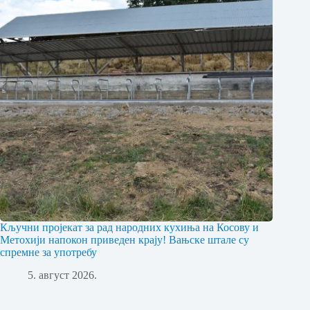
Кључни пројекат за рад народних кухиња на Косову и
Метохији напокон приведен крају! Вањске штале су
спремне за употребу
5. август 2026.