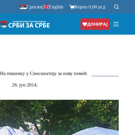
Прескочи
Српски
|
English
Корпа
0,00
рсд
на
ДОНИРАЈ
На пикнику у Синсинатију за нову помоћ
26. јун 2014.