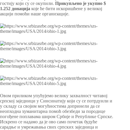
гостију који су се окупили.
Прикупљено је укупно $
1.252 донација
које ће бити искоришћене у великој
акцији помоћи наше организације.
Овом приликом упућујемо велику захвалност читавој
српској заједници у Синсинатију који су се потрдуили и
у складу са својим могућностима допринели да се
неопходна хуманитарна помоћ обезбеди за породице
погођене поплавама широм Србије и Републике Српске.
Искрено се надамо да је ово само почетак будуће
сарадње и умрежавања свих српских заједница и