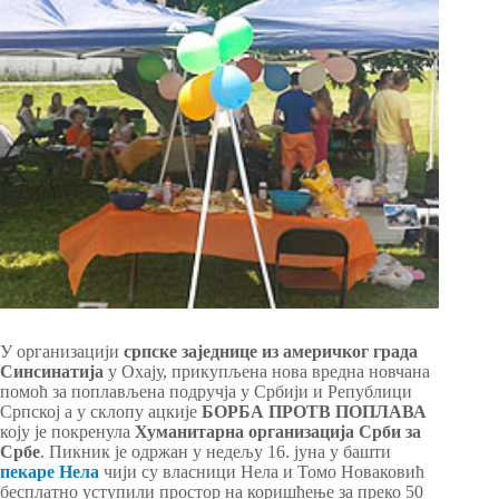
У организацији
српске заједнице из америчког града
Синсинатија
у Охају, прикупљена нова вредна новчана
помоћ за поплављена подручја у Србији и Републици
Српској а у склопу ацкије
БОРБА ПРОТВ ПОПЛАВА
коју је покренула
Хуманитарна организација Срби за
Србе
. Пикник је одржан у недељу 16. јуна у башти
пекаре Нела
чији су власници Нела и Томо Новаковић
бесплатно уступили простор на коришћење за преко 50