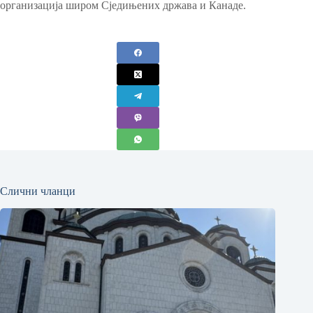
организација широм Сједињених држава и Канаде.
Слични чланци