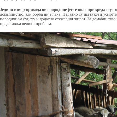
Једини извор прихода ове породице јесте пољопривреда и узго
домаћинство, али борба није лака. Недавно су им вукови усмрти
породичном буџету и додатно отежавши живот. За домаћинство ко
представља велики проблем.