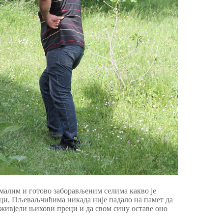
 малим и готово заборављеним селима какво је
ици, Пљеваљчићима никада није падало на памет да
у живјели њихови преци и да свом сину оставе оно