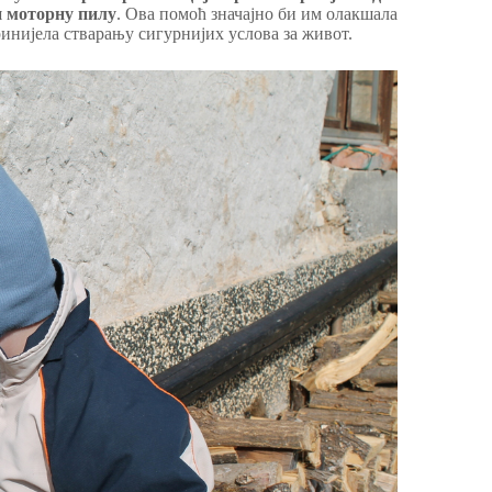
и моторну пилу
. Ова помоћ значајно би им олакшала
ринијела стварању сигурнијих услова за живот.