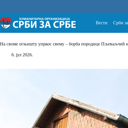
Прескочи
на
Вести
Срби з
На своме огњишту упркос свему – борба породице Пљеваљчић и
6. јул 2026.