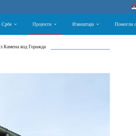
а Србе
Пројекти
Извештаји
Помогли 
з Камена код Горажда