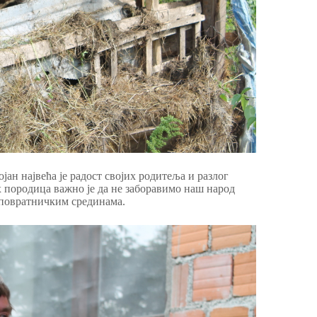
ан највећа је радост својих родитеља и разлог
х породица важно је да не заборавимо наш народ
у повратничким срединама.