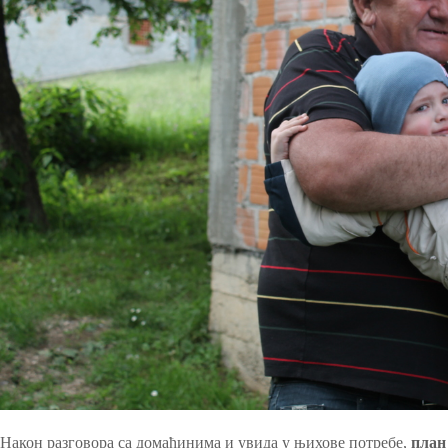
Након разговора са домаћинима и увида у њихове потребе,
план