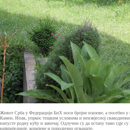
Живот Срба у Федерацији БиХ носи бројне изазове, а посебно у
Камен. Ипак, упркос тешким условима и неизвјесној свакоднев
напусте родну кућу и завичај. Одлучни су да остану тамо гдје с
највриједније, коријене и породично огњиште.