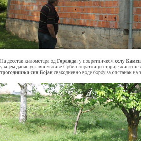
На десетак километара од
Горажда
, у повратничком
селу Камен
у којем данас углавном живе Срби повратници старије животне 
трогодишњи син Бојан
свакодневно воде борбу за опстанак на 