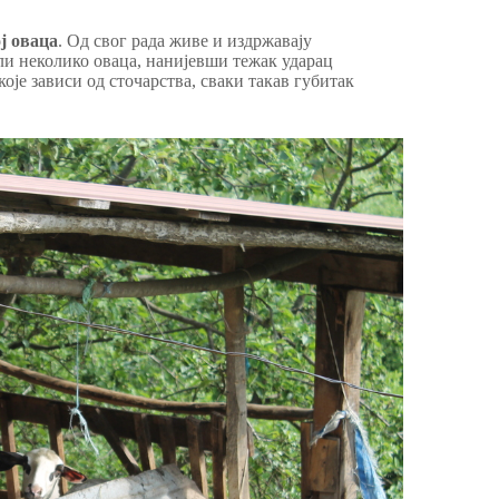
ј оваца
. Од свог рада живе и издржавају
ли неколико оваца, нанијевши тежак ударац
је зависи од сточарства, сваки такав губитак