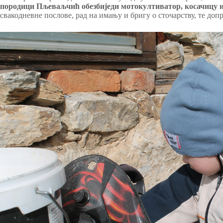
породици Пљеваљчић обезбиједи мотокултиватор, косачицу 
свакодневне послове, рад на имању и бригу о сточарству, те доп