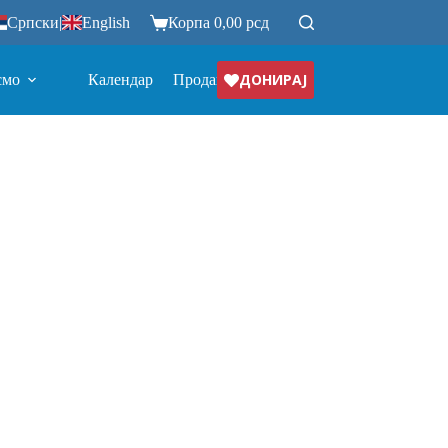
Српски
|
English
Корпа
0,00
рсд
ДОНИРАЈ
смо
Календар
Продавница