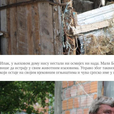
Ипак, у њиховом дому нису нестали ни осмијех ни нада. Мали Бој
више да истрају у свим животним изазовима. Управо због такви
који остаје на својим вјековним огњиштима и чува српско име 