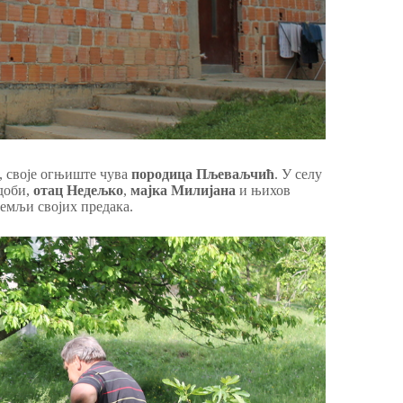
, своје огњиште чува
породица Пљеваљчић
. У селу
доби,
отац Недељко
,
мајка Милијана
и њихов
земљи својих предака.