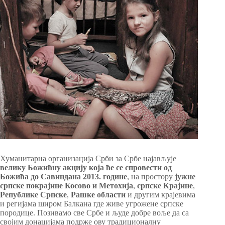
Хуманитарна организација Срби за Србе најављује
велику Божићну акцију
која ће се спровести од
Божића до Савиндана 2013. године
, на простору
јужне
српске покрајине Косово и Метохија
,
српске Крајине
,
Републике Српске
,
Рашке области
и другим крајевима
и регијама широм Балкана где живе угрожене српске
породице. Позивамо све Србе и људе добре воље да са
својим донацијама подрже ову традиционалну