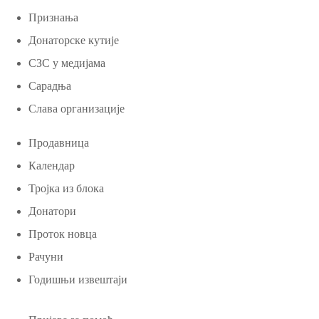
Признања
Донаторске кутије
СЗС у медијама
Сарадња
Слава организације
Продавница
Календар
Тројка из блока
Донатори
Проток новца
Рачуни
Годишњи извештаји