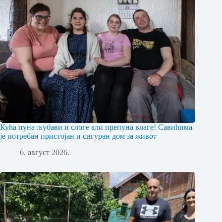
Кућа пуна љубави и слоге али препуна влаге! Савићима
је потребан пристојан и сигуран дом за живот
6. август 2026.