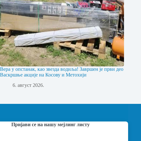
Вера у опстанак, као звезда водиља! Завршен је први део
Васкршње акције на Косову и Метохији
6. август 2026.
Пријави се на нашу мејлинг листу