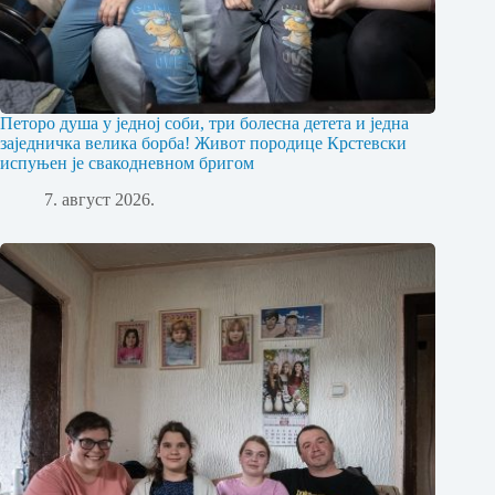
Петоро душа у једној соби, три болесна детета и једна
заједничка велика борба! Живот породице Крстевски
испуњен је свакодневном бригом
7. август 2026.