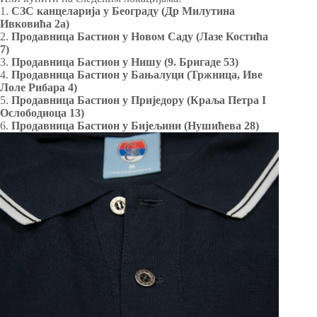
1.
СЗС канцеларија у Београду (Др Милутина
Ивковића 2а)
2.
Продавница Бастион у Новом Саду (Лазе Костића
7)
3.
Продавница Бастион у Нишу (9. Бригаде 53)
4.
Продавница Бастион у Бањалуци (Тржница, Иве
Лоле Рибара 4)
5.
Продавница Бастион у Приједору (Краља Петра I
Ослободиоца 13)
6.
Продавница Бастион у Бијељини (Нушићева 28)