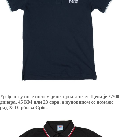
Урађене су нове поло мајице, црна и тегет.
Цена је 2.700
динара, 45 КМ или 23 евра, а куповином се помаже
рад ХО Срби за Србе.