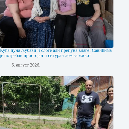
Кућа пуна љубави и слоге али препуна влаге! Савићима
је потребан пристојан и сигуран дом за живот
6. август 2026.