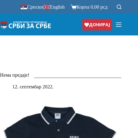
Прескочи
Српски
|
English
Корпа
0,00
рсд
на
ДОНИРАЈ
Нема предаје!
12. септембар 2022.