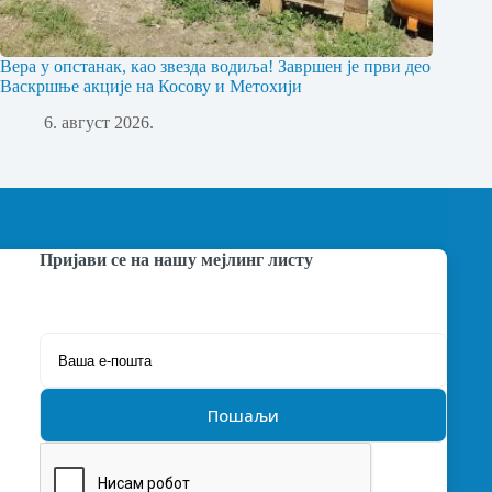
Вера у опстанак, као звезда водиља! Завршен је први део
Васкршње акције на Косову и Метохији
6. август 2026.
Пријави се на нашу мејлинг листу