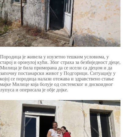
Породица је живела у изузетно тешким условима, у
старој и оронулој кући. Због страха за безбиједност дјеце,
Милица је била приморана да се исели са дјецом и да
започну постанарски живот у Подгорици. Ситуацију у
којој се породица налази отежава и здравствено стање
мајке Милице која болује од системског и дискоидног
лупуса и оперисала је обје дојке.