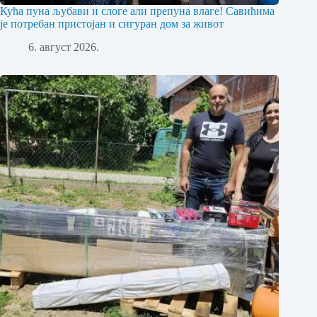
Кућа пуна љубави и слоге али препуна влаге! Савићима
је потребан пристојан и сигуран дом за живот
6. август 2026.