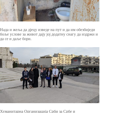
Нада и жеља да дјецу изведе на пут и да им обезбиједи
боље услове за живот дају јој додатну снагу да издржи и
да се и даље бори.
Хуманитарна Организација Срби за Србе и