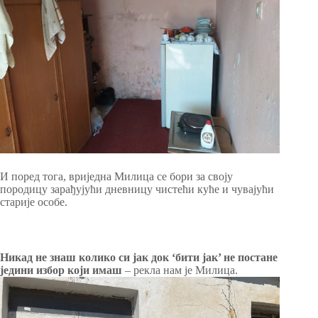
И поред тога, вриједна Милица се бори за своју
породицу зарађујући дневницу чистећи куће и чувајући
старије особе.
Никад не знаш колико си јак док ‘бити јак’ не постане
једини избор који имаш
– рекла нам је Милица.