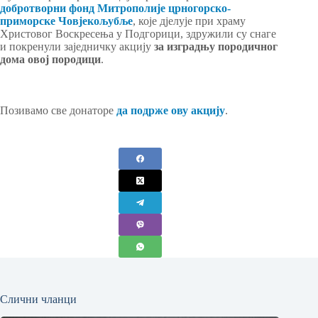
добротворни фонд Митрополије црногорско-
приморске Човјекољубље
, које дјелује при храму
Христовог Воскресења у Подгорици, здружили су снаге
и покренули заједничку акцију
за изградњу породичног
дома овој породици
.
Позивамо све донаторе
да подрже ову акцију
.
Слични чланци