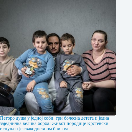
Петоро душа у једној соби, три болесна детета и једна
заједничка велика борба! Живот породице Крстевски
испуњен је свакодневном бригом