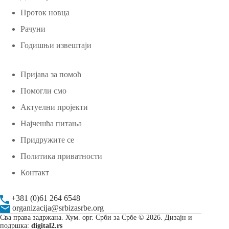
Проток новца
Рачуни
Годишњи извештаји
Пријава за помоћ
Помогли смо
Актуелни пројекти
Најчешћа питања
Придружите се
Политика приватности
Контакт
+381 (0)61 264 6548
organizacija@srbizasrbe.org
Сва права задржана. Хум. орг. Срби за Србе © 2026. Дизајн и
подршка:
digital2.rs