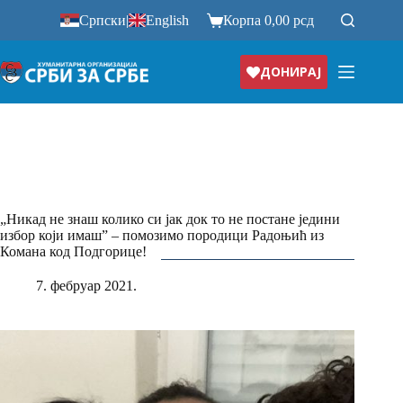
Прескочи
Српски
|
English
Корпа
0,00
рсд
на
ДОНИРАЈ
„Никад не знаш колико си јак док то не постане једини
избор који имаш” – помозимо породици Радоњић из
Комана код Подгорице!
7. фебруар 2021.