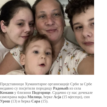
Представници Хуманитарне организације Срби за Србе
недавно су посјетили породицу
Радоњић
из села
Комани
у близини
Подгорице
. Срдачно су нас дочекале
самохрана мајка
Милица
, ћерке
Асја
(15 мјесеци), син
Урош
(13) и ћерка
Сара
(15).