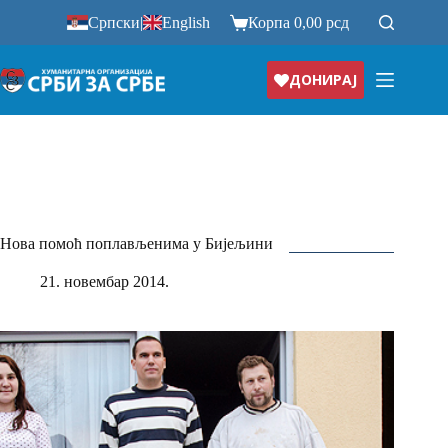
Прескочи
Српски
|
English
Корпа
0,00
рсд
на
ДОНИРАЈ
Нова помоћ поплављенима у Бијељини
21. новембар 2014.