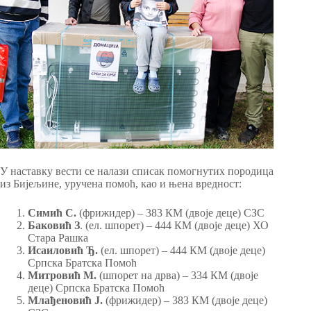
У наставку вести се налази списак помогнутих породица
из Бијељине, уручена помоћ, као и њена вредност:
Симић С.
(фрижидер) – 383 КМ (двоје деце) СЗС
Баковић З
. (ел. шпорет) – 444 КМ (двоје деце) ХО
Стара Рашка
Исаиловић Ђ.
(ел. шпорет) – 444 КМ (двоје деце)
Српска Братска Помоћ
Митровић М.
(шпорет на дрва) – 334 КМ (двоје
деце) Српска Братска Помоћ
Млађеновић Ј.
(фрижидер) – 383 КМ (двоје деце)