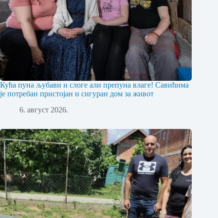
Кућа пуна љубави и слоге али препуна влаге! Савићима
је потребан пристојан и сигуран дом за живот
6. август 2026.