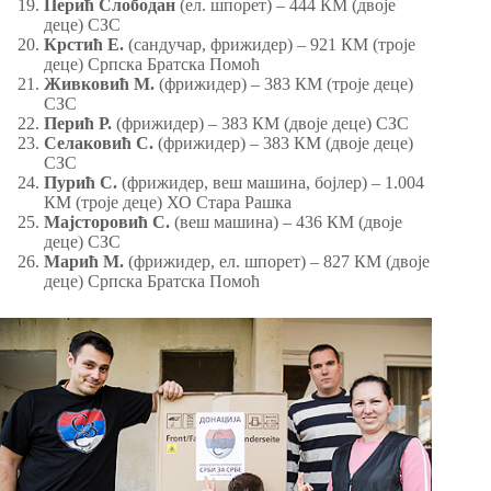
Перић Слободан
(ел. шпорет) – 444 КМ (двоје
деце) СЗС
Крстић Е.
(сандучар, фрижидер) – 921 КМ (троје
деце) Српска Братска Помоћ
Живковић М.
(фрижидер) – 383 КМ (троје деце)
СЗС
Перић Р.
(фрижидер) – 383 КМ (двоје деце) СЗС
Селаковић С.
(фрижидер) – 383 КМ (двоје деце)
СЗС
Пурић С.
(фрижидер, веш машина, бојлер) – 1.004
КМ (троје деце) ХО Стара Рашка
Мајсторовић С.
(веш машина) – 436 КМ (двоје
деце) СЗС
Марић М.
(фрижидер, ел. шпорет) – 827 КМ (двоје
деце) Српска Братска Помоћ