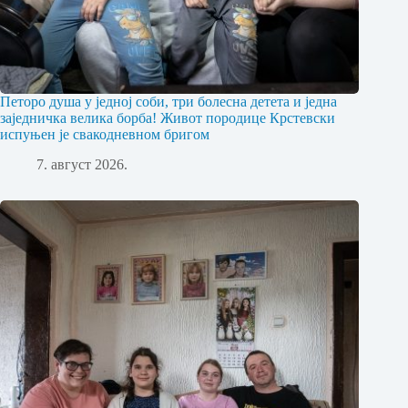
Петоро душа у једној соби, три болесна детета и једна
заједничка велика борба! Живот породице Крстевски
испуњен је свакодневном бригом
7. август 2026.