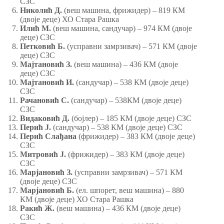
СЗС
Николић Д.
(веш машина, фрижидер) – 819 КМ
(двоје деце) ХО Стара Рашка
Илић М.
(веш машина, сандучар) – 974 КМ (двоје
деце) СЗС
Петковић Б.
(усправни замрзивач) – 571 КМ (двоје
деце) СЗС
Мајтановић З.
(веш машина) – 436 КМ (двоје
деце) СЗС
Мајтановић И.
(сандучар) – 538 КМ (двоје деце)
СЗС
Рачановић С.
(сандучар) – 538КМ (двоје деце)
СЗС
Видаковић Д.
(бојлер) – 185 КМ (двоје деце) СЗС
Перић Ј.
(сандучар) – 538 КМ (двоје деце) СЗС
Перић Слађана
(фрижидер) – 383 КМ (двоје деце)
СЗС
Митровић Ј.
(фрижидер) – 383 КМ (двоје деце)
СЗС
Марјановић З.
(усправни замрзивач) – 571 КМ
(двоје деце) СЗС
Марјановић Б.
(ел. шпорет, веш машина) – 880
КМ (двоје деце) ХО Стара Рашка
Ракић Ж.
(веш машина) – 436 КМ (двоје деце)
СЗС