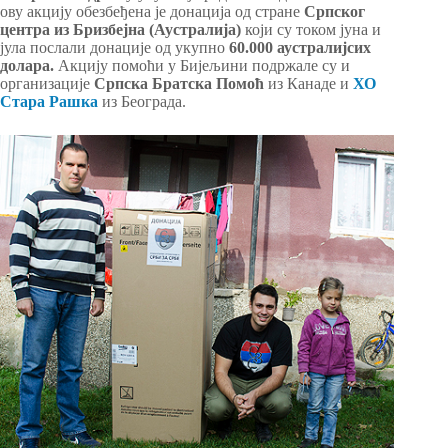
ову акцију обезбеђена је донација од стране
Српског
центра из Бризбејна
(Аустралија)
који су током јуна и
јула послали донације од укупно
60.000 аустралијсих
долара.
Акцију помоћи у Бијељини подржале су и
организације
Српска Братска Помоћ
из Канаде и
ХО
Стара Рашка
из Београда.