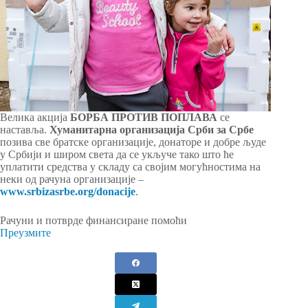
Велика акција
БОРБА ПРОТИВ ПОПЛАВА
се
наставља.
Хуманитарна организација Срби за Србе
позива све братске организације, донаторе и добре људе
у Србији и широм света да се укључе тако што ће
уплатити средства у складу са својим могућностима на
неки од рачуна организације –
www.srbizasrbe.org/donacije
.
Рачуни и потврде финансиране помоћи
Преузмите