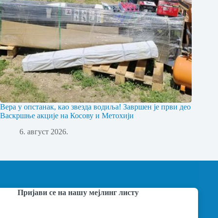
Вера у опстанак, као звезда водиља! Завршен је први део
Васкршње акције на Косову и Метохији
6. август 2026.
Пријави се на нашу мејлинг листу