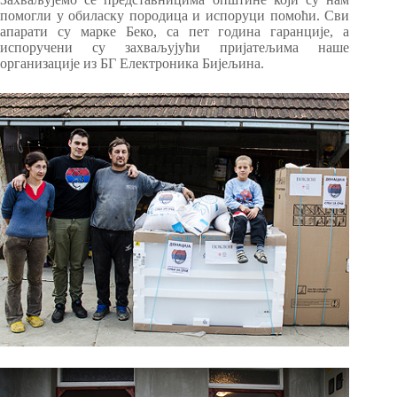
помогли у обиласку породица и испоруци помоћи. Сви
апарати су марке Беко, са пет година гаранције, а
испоручени су захваљујући пријатељима наше
организације из БГ Електроника Бијељина.