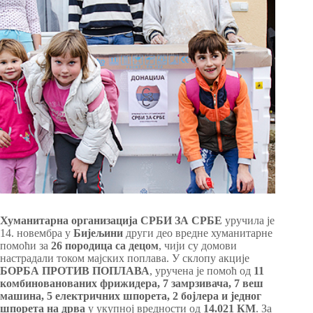
Хуманитарна организација СРБИ ЗА СРБЕ
уручила је
14. новембра у
Бијељини
други део вредне хуманитарне
помоћи за
26 породица са децом
, чији су домови
настрадали током мајских поплава. У склопу акције
БОРБА ПРОТИВ ПОПЛАВА
, уручена је помоћ од
11
комбинованованих фрижидера
, 7 замрзивача, 7 веш
машинa
, 5
електричних шпорета,
2 бојлера и једног
шпорета на дрва
у укупној вредности од
14.021 КМ
. За