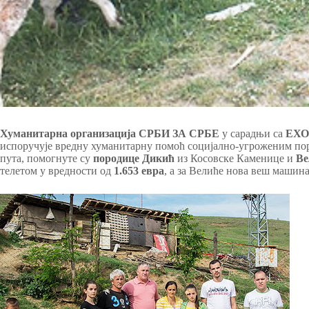
Хуманитарна организација СРБИ ЗА СРБЕ
у сарадњи са
ЕХО 
испоручује вредну хуманитарну помоћ социјално-угроженим пор
пута, помогнуте су
породице Дикић
из Косовске Каменице и
Ве
телетом у вредности од
1.653 евра
, а за Велиће нова веш машина