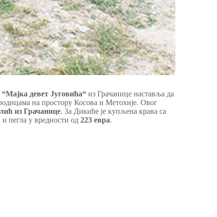
“Мајка девет Југовића“
из Грачанице наставља да
одицама на простору Косова и Метохије. Овог
лић из Грачанице
. За Дикиће је купљена крава са
 и пегла у вредности од
223 евра
.