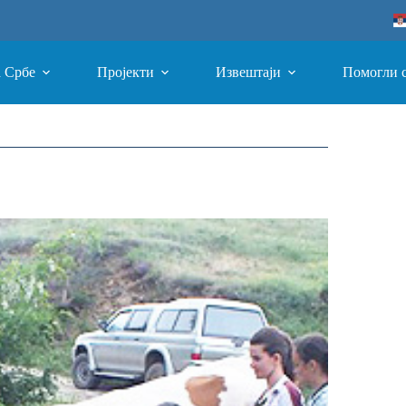
а Србе
Пројекти
Извештаји
Помогли 