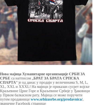
Новa мајицa Хуманитарне организације СРБИ ЗА
СРБЕ
са натписом „
БРАТ ЗА БРАТА СРПСКА
СПАРТА
“ је од данас у продаји у величинама S, M, L,
XL, XXL и XXXL! На мајици је приказан сусрет војске
Краљевине Црне Горе и Краљевине Србије у Ђаковици
у Првом балкасном рату. Мајица се може поручити
путем продавнице
www.srbizasrbe.org/prodavnica/
,
званичне Facebook странице