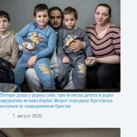
Петоро душа у једној соби, три болесна детета и једна
заједничка велика борба! Живот породице Крстевски
испуњен је свакодневном бригом
7. август 2026.