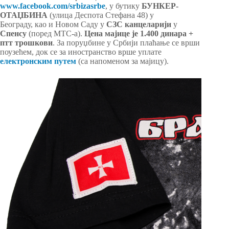
www.facebook.com/srbizasrbe
, у бутику
БУНКЕР-
ОТАЏБИНА
(улица Деспота Стефана 48) у
Београду, као и Новом Саду у
СЗС канцеларији
у
Спенсу
(поред МТС-а).
Цена мајице је 1.400 динара +
птт трошкови
. За поруџбине у Србији плаћање се врши
поузећем, док се за иностранство врше уплате
електронским путем
(са напоменом за мајицу).