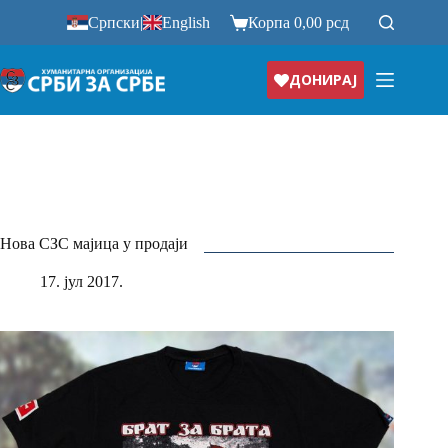
Прескочи
Српски
|
English
Корпа
0,00
рсд
на
ДОНИРАЈ
Нова СЗС мајица у продаји
17. јул 2017.