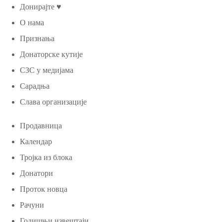
Донирајте ♥
О нама
Признања
Донаторске кутије
СЗС у медијама
Сарадња
Слава организације
Продавница
Календар
Тројка из блока
Донатори
Проток новца
Рачуни
Годишњи извештаји