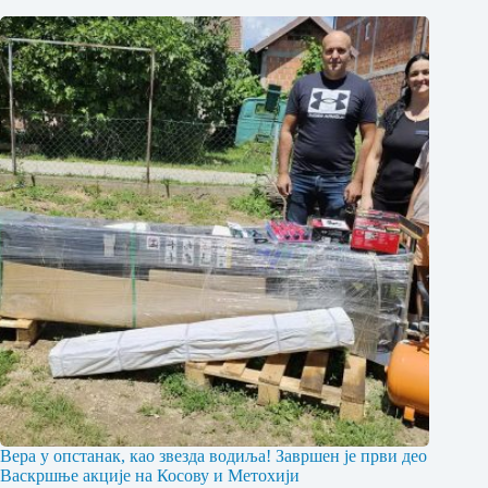
Вера у опстанак, као звезда водиља! Завршен је први део
Васкршње акције на Косову и Метохији