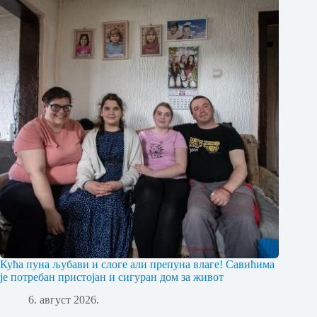
Кућа пуна љубави и слоге али препуна влаге! Савићима
је потребан пристојан и сигуран дом за живот
6. август 2026.