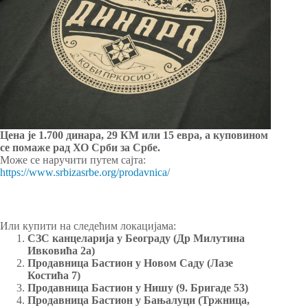
Цена је 1.700 динара, 29 КМ или 15 евра, а куповином
се помаже рад ХО Срби за Србе.
Може се наручити путем сајта:
https://www.srbizasrbe.org/prodavnica/
Или купити на следећим локацијама:
СЗС канцеларија у Београду (Др Милутина
Ивковића 2а)
Продавница Бастион у Новом Саду (Лазе
Костића 7)
Продавница Бастион у Нишу (9. Бригаде 53)
Продавница Бастион у Бањалуци (Тржница,