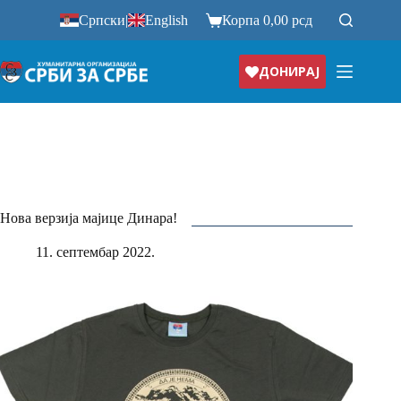
Прескочи
Српски
|
English
Корпа
0,00
рсд
на
ДОНИРАЈ
Нова верзија мајице Динара!
11. септембар 2022.