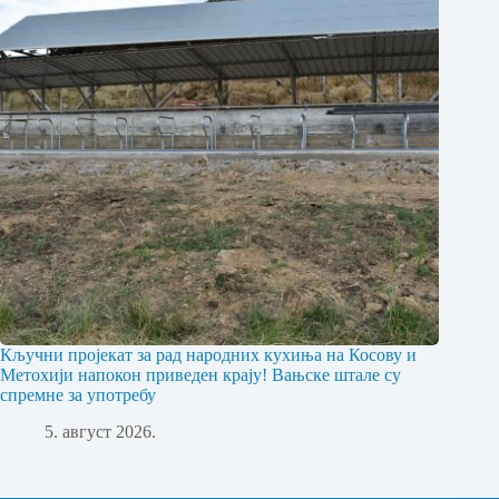
Кључни пројекат за рад народних кухиња на Косову и
Метохији напокон приведен крају! Вањске штале су
спремне за употребу
5. август 2026.