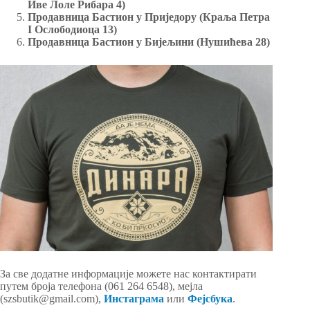
Иве Лоле Рибара 4)
Продавница Бастион у Приједору (Краља Петра
I Ослободиоца 13)
Продавница Бастион у Бијељини (Нушићева 28)
За све додатне информације можете нас контактирати
путем броја телефона (061 264 6548), мејла
(szsbutik@gmail.com),
Инстаграма
или
Фејсбука
.