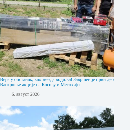
Вера у опстанак, као звезда водиља! Завршен је први део
Васкршње акције на Косову и Метохији
6. август 2026.