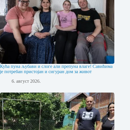
Кућа пуна љубави и слоге али препуна влаге! Савићима
је потребан пристојан и сигуран дом за живот
6. август 2026.