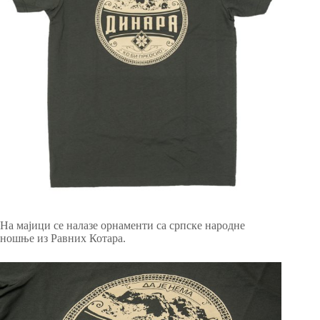
На мајици се налазе орнаменти са српске народне
ношње из Равних Котара.