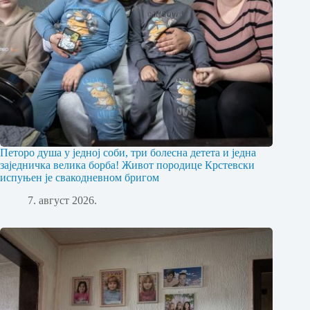
Петоро душа у једној соби, три болесна детета и једна
заједничка велика борба! Живот породице Крстевски
испуњен је свакодневном бригом
7. август 2026.