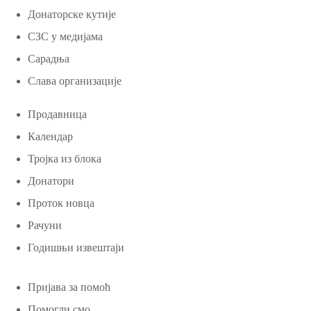
Донаторске кутије
СЗС у медијама
Сарадња
Слава организације
Продавница
Календар
Тројка из блока
Донатори
Проток новца
Рачуни
Годишњи извештаји
Пријава за помоћ
Помогли смо