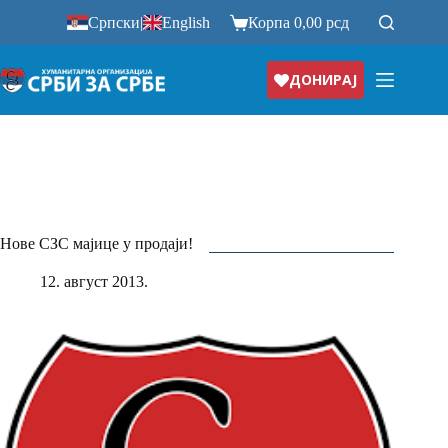
Прескочи
Српски
|
English
Корпа
0,00
рсд
на
ДОНИРАЈ
Нове СЗС мајице у продаји!
12. август 2013.