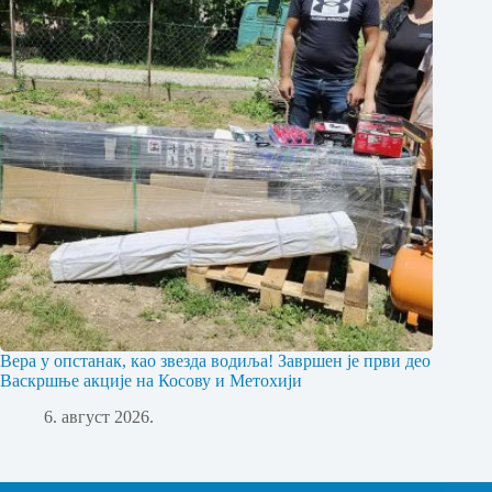
Вера у опстанак, као звезда водиља! Завршен је први део
Васкршње акције на Косову и Метохији
6. август 2026.