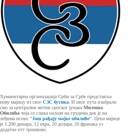
Хуманитарна организација Срби за Србе представља
нову мајицу из свог
СЗС бутика
. И овог пута изабрали
смо за централни мотив српског јунака
Милоша
Обилића
чија се слика налази на грудима док је на
леђима испис “
Још рађају мајке обилиће
“. Цена мајице
је 1.200 динара, 12 евра, 20 долара, 20 франака уз
додатне птт трошкове.