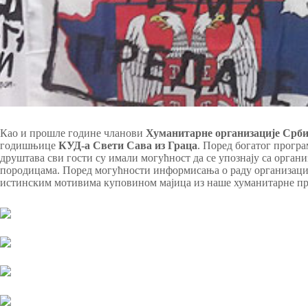
Као и прошле године чланови
Хуманитарне организације Срби
годишњице
КУД-а Свети Сава из Граца
. Поред богатог прогр
друштава сви гости су имали могућност да се упознају са орган
породицама. Поред могућности информисања о раду организације
истинским мотивима куповином мајица из наше хуманитарне п