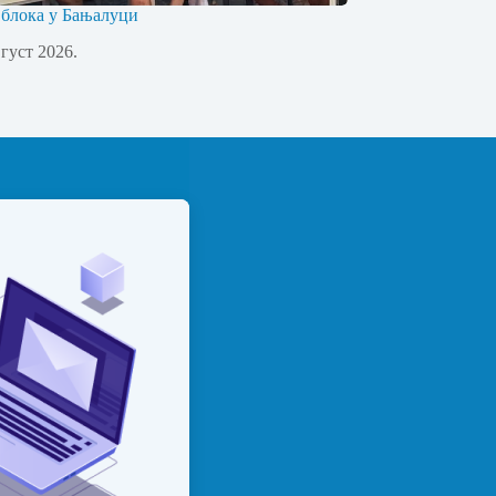
 блока у Бањалуци
вгуст 2026.