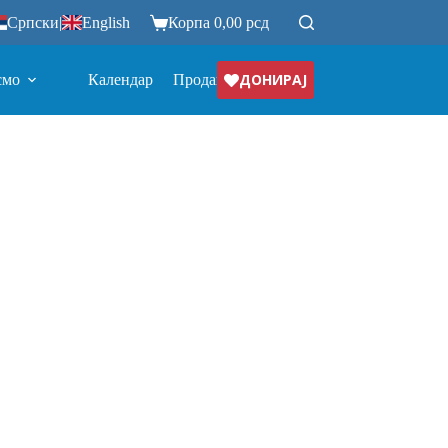
Српски
|
English
Корпа
0,00
рсд
ДОНИРАЈ
смо
Календар
Продавница