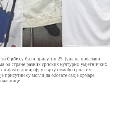
 за Србе
су били присутни 25. јуна на прослави
ама од стране разних српских културно-умјетничких
изацијом и донирају у сврху помоћи српским
 присутни су могли да обогате своје ормаре
родавнице.