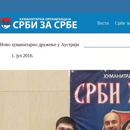
Прескочи
на
Вести
Срби з
Ново хуманитарно дружење у Аустрији
1. јул 2016.