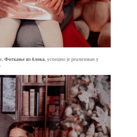
е,
Фоткање из блока
, успешно је реализован у
.