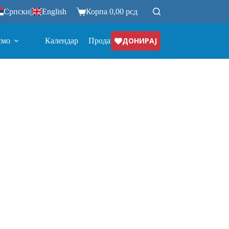
Српски
|
English
Корпа
0,00
рсд
ДОНИРАЈ
смо
Календар
Продавница