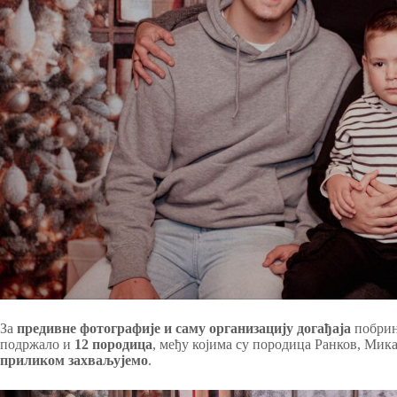
За
предивне фотографије и саму организацију догађаја
побрин
подржало и
12 породица
, међу којима су породица Ранков, Мик
приликом захваљујемо
.