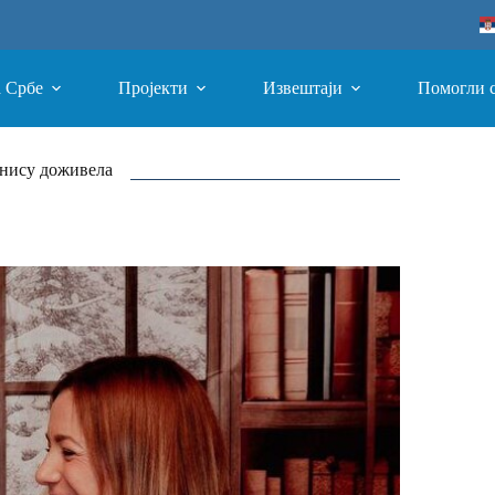
а Србе
Пројекти
Извештаји
Помогли 
 нису доживела