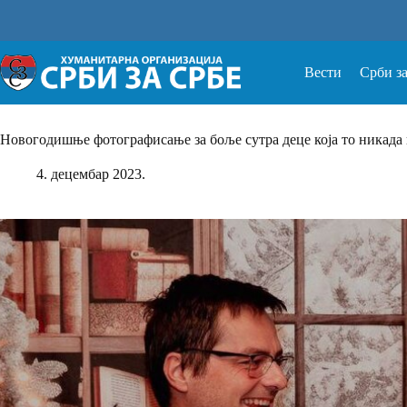
Прескочи
на
Вести
Срби з
Новогодишње фотографисање за боље сутра деце која то никада
4. децембар 2023.