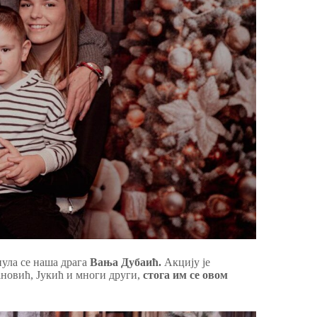
ула се наша драга
Вања Дубаић.
Акцију је
ановић, Јукић и многи други,
стога им се овом