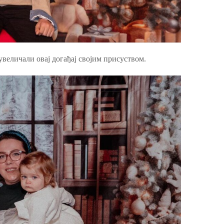
увеличали овај догађај својим присуством.