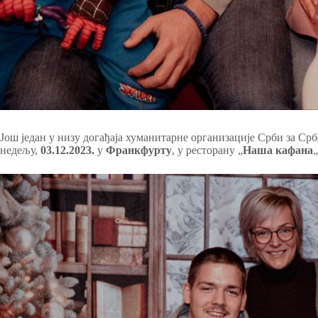
Још један у низу догађаја хуманитарне организације Срби за Срб
недељу,
03.12.2023.
у
Франкфурту
, у ресторану „
Наша кафана
„