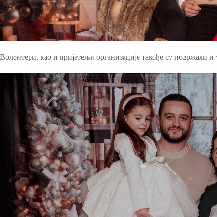
Волонтери, као и пријатељи организације такође су подржали и 