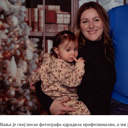
Вања је свој посао фотографа одрадила професионално, а ми ј