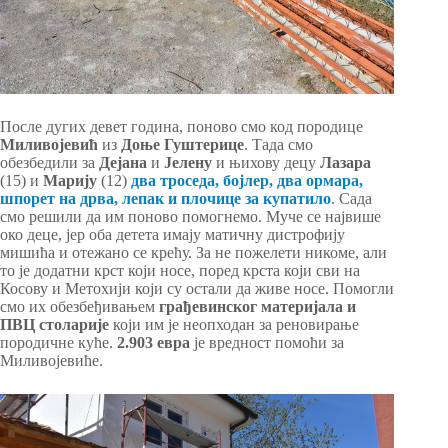
После дугих девет година, поново смо код породице
Миливојевић
из
Доње Гуштерице
. Тада смо
обезбедили за
Дејана
и
Јелену
и њихову децу
Лазара
(15) и
Марију
(12)
два троседа, бојлер, два ормара,
шпорет на дрва, лепак и плочице за купатило
. Сада
смо решили да им поново помогнемо. Муче се највише
око деце, јер оба детета имају матичну дистрофију
мишића и отежано се крећу. За не пожелети никоме, али
то је додатни крст који носе, поред крста који сви на
Косову и Метохији који су остали да живе носе. Помогли
смо их обезбеђивањем
грађевинског материјала и
ПВЦ столарије
који им је неопходан за реновирање
породичне куће.
2.903 евра
је вредност помоћи за
Миливојевиће.