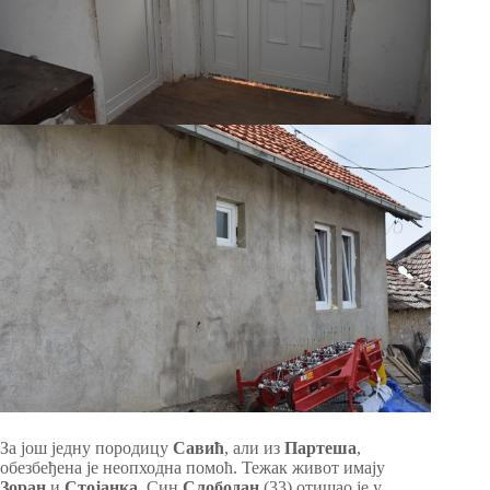
За још једну породицу
Савић
, али из
Партеша
,
обезбеђена је неопходна помоћ. Тежак живот имају
Зоран
и
Стојанка
. Син
Слободан
(33) отишао је у