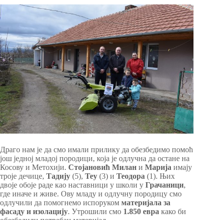
Драго нам је да смо имали прилику да обезбедимо помоћ
још једној младој породици, која је одлучна да остане на
Косову и Метохији.
Стојановић Милан
и
Марија
имају
троје дечице,
Тадију
(5),
Теу
(3) и
Теодора
(1). Њих
двоје обоје раде као наставници у школи у
Грачаници
,
где иначе и живе. Ову младу и одлучну породицу смо
одлучили да помогнемо испоруком
материјала за
фасаду и изолацију
. Утрошили смо
1.850 евра
како би