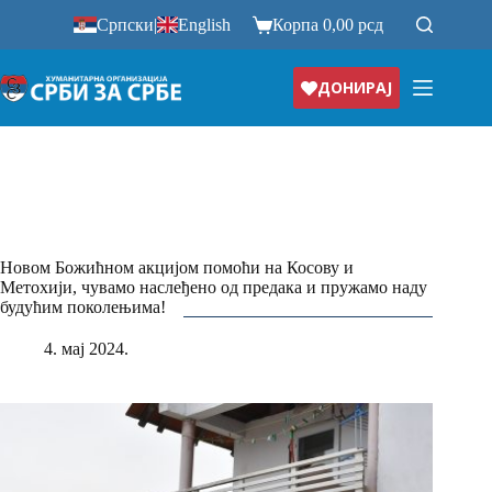
Прескочи
Српски
|
English
Корпа
0,00
рсд
на
ДОНИРАЈ
Новом Божићном акцијом помоћи на Косову и
Метохији, чувамо наслеђено од предака и пружамо наду
будућим поколењима!
4. мај 2024.