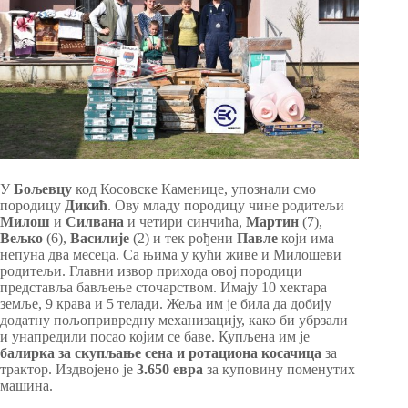
У
Бољевцу
код Косовске Каменице, упознали смо
породицу
Дикић
. Ову младу породицу чине родитељи
Милош
и
Силвана
и четири синчића,
Мартин
(7),
Вељко
(6),
Василије
(2) и тек рођени
Павле
који има
непуна два месеца. Са њима у кући живе и Милошеви
родитељи. Главни извор прихода овој породици
представља бављење сточарством. Имају 10 хектара
земље, 9 крава и 5 телади. Жеља им је била да добију
додатну пољопривредну механизацију, како би убрзали
и унапредили посао којим се баве. Купљена им је
балирка за скупљање сена и ротациона косачица
за
трактор. Издвојено је
3.650 евра
за куповину поменутих
машина.