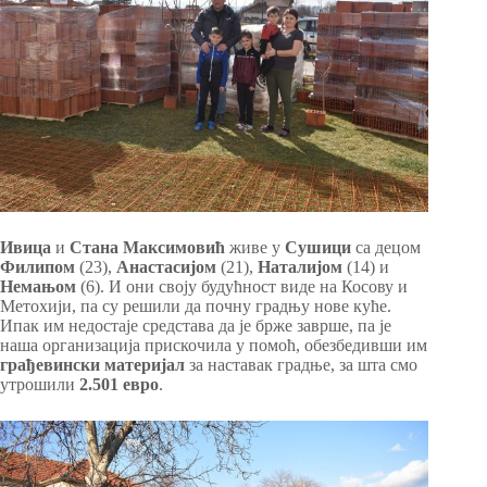
Ивица
и
Стана Максимовић
живе у
Сушици
са децом
Филипом
(23),
Анастасијом
(21),
Наталијом
(14) и
Немањом
(6). И они своју будућност виде на Косову и
Метохији, па су решили да почну градњу нове куће.
Ипак им недостаје средстава да је брже заврше, па је
наша организација прискочила у помоћ, обезбедивши им
грађевински материјал
за наставак градње, за шта смо
утрошили
2.501 евро
.