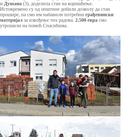
и
Душана
(3), доделила стан на коришћење.
Истовремено су од општине добили дозволу да стан
прошире, па смо им набавили потребни
грађевински
материјал
за извођење тих радова.
2.500 евра
смо
утрошили на помоћ Спасићима.