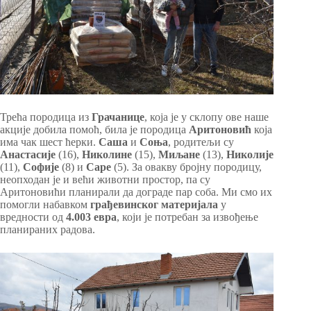
Трећа породица из
Грачанице
, која је у склопу ове наше
акције добила помоћ, била је породица
Аритоновић
која
има чак шест ћерки.
Саша
и
Соња
, родитељи су
Анастасије
(16),
Николине
(15),
Миљане
(13),
Николије
(11),
Софије
(8) и
Саре
(5). За овакву бројну породицу,
неопходан је и већи животни простор, па су
Аритоновићи планирали да дограде пар соба. Ми смо их
помогли набавком
грађевинског материјала
у
вредности од
4.003 евра
, који је потребан за извођење
планираних радова.