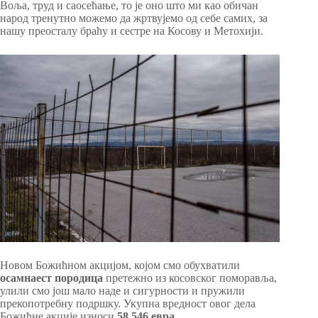
Воља, труд и саосећање, то је оно што ми као обичан
народ тренутно можемо да жртвујемо од себе самих, за
нашу преосталу браћу и сестре на Косову и Метохији.
Новом Божићном акцијом, којом смо обухватили
осамнаест породица
претежно из косовског поморавља,
улили смо још мало наде и сигурности и пружили
прекопотребну подршку. Укупна вредност овог дела
Божићне акције износи
58.546 евра
.