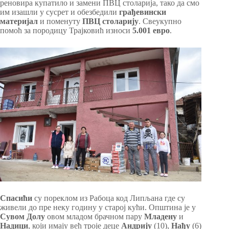
реновира купатило и замени ПВЦ столарија, тако да смо
им изашли у сусрет и обезбедили
грађевински
материјал
и поменуту
ПВЦ столарију
. Свеукупно
помоћ за породицу Трајковић износи
5.001 евро
.
Спасићи
су пореклом из Рабоца код Липљана где су
живели до пре неку годину у старој кући. Општина је у
Сувом Долу
овом младом брачном пару
Младену
и
Надици
, који имају већ троје деце
Андрију
(10),
Нађу
(6)