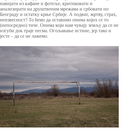
навијати из кафане и фотеље, критиковати и
анализирати на друштвеним мрежама и србовати по
Београду и остатку крње Србије. А подвиг, жртву, страх,
неизвесност? То ћемо да оставимо онима којих се то
(непосредно) тиче. Онима који нам чувају земљу да се не
изгуби док траје песма. Огољавање истине, јер тако и
јесте – да се не лажемо.