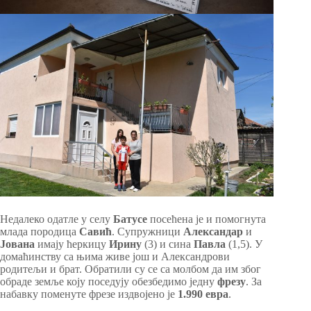
Недалеко одатле у селу
Батусе
посећена је и помогнута
млада породица
Савић
. Супружници
Александар
и
Јована
имају ћеркицу
Ирину
(3) и сина
Павла
(1,5). У
домаћинству са њима живе још и Александрови
родитељи и брат. Обратили су се са молбом да им због
обраде земље коју поседују обезбедимо једну
фрезу
. За
набавку поменуте фрезе издвојено је
1.990 евра
.