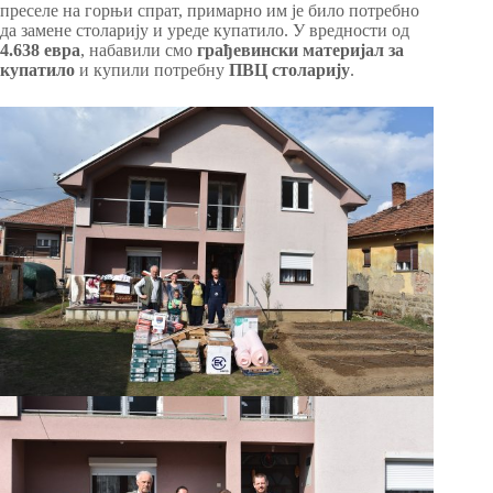
преселе на горњи спрат, примарно им је било потребно
да замене столарију и уреде купатило. У вредности од
4.638 евра
, набавили смо
грађевински материјал за
купатило
и купили потребну
ПВЦ столарију
.