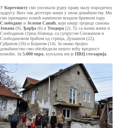
У
Коретишту
смо упознали једну праву малу породичну
задругу. Њих чак десеторо живи у овом домаћинству. Ми
смо примарно помоћ наменили младом брачном пару
Слободану
и
Јелени Савић
, који имају тројицу синова
Јована
(9),
Ђорђа
(6) и
Теодора
(2). Ту са њима живи и
Слободанов стриц Новица, са супругом Снежаном и
Слободановом браћом од стрица, Душаном (22),
Срђаном (18) и Бојаном (14). За овако бројно
домаћинство смо обезбедили нешто већу вредност
помоћи. За
5.000 евра
, купљена им је
ПВЦ столарија
.