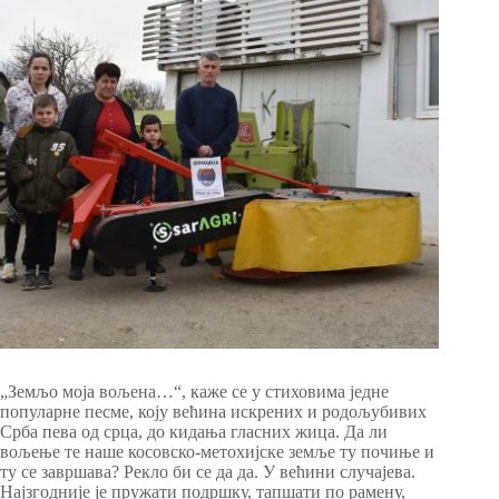
„Земљо моја вољена…“, каже се у стиховима једне
популарне песме, коју већина искрених и родољубивих
Срба пева од срца, до кидања гласних жица. Да ли
вољење те наше косовско-метохијске земље ту почиње и
ту се завршава? Рекло би се да да. У већини случајева.
Најзгодније је пружати подршку, тапшати по рамену,