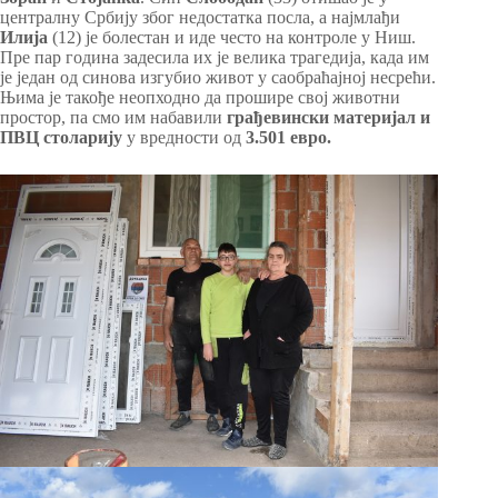
централну Србију због недостатка посла, а најмлађи
Илија
(12) је болестан и иде често на контроле у Ниш.
Пре пар година задесила их је велика трагедија, када им
је један од синова изгубио живот у саобраћајној несрећи.
Њима је такође неопходно да прошире свој животни
простор, па смо им набавили
грађевински материјал и
ПВЦ столарију
у вредности од
3.501 евро.