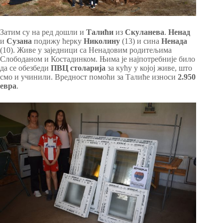
Затим су на ред дошли и
Талићи
из
Скуланева
.
Ненад
и
Сузана
подижу ћерку
Николину
(13) и сина
Ненада
(10). Живе у заједници са Ненадовим родитељима
Слободаном и Костадинком. Њима је најпотребније било
да се обезбеди
ПВЦ столарија
за кућу у којој живе, што
смо и учинили. Вредност помоћи за Талиће износи
2.950
евра
.