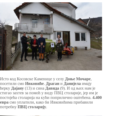
Исто код Косовске Каменице у селу
Доње Мочаре
,
посетили смо
Ивковиће
.
Драган
и
Данијела
имају
ћерку
Дајану
(13) и сина
Давида
(9). И од њих нам је
стигао захтев за помоћ у виду ПВЦ столарије, јер им је
постојећа столарија на кући поприлично оштећена.
4.400
евра
смо уплатили, како би Ивковићима прибавили
потребну
ПВЦ столарију
.