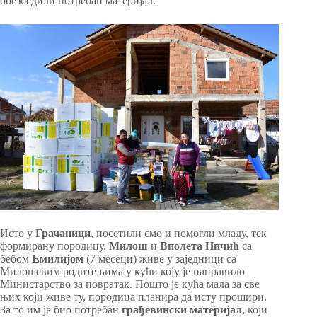
обезбедили потребан материјал.
Исто у
Грачаници
, посетили смо и помогли младу, тек
формирану породицу.
Милош
и
Виолета Ничић
са
бебом
Емилијом
(7 месеци) живе у заједници са
Милошевим родитељима у кући коју је направило
Министарство за повратак. Пошто је кућа мала за све
њих који живе ту, породица планира да исту прошири.
За то им је био потребан
грађевински материјал
, који