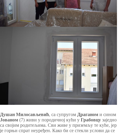
Душан Милосављевић
, са супругом
Драганом
и сином
Јованом
(7) живи у породичној кући у
Грабовцу
заједно
са својим родитељима. Сви живе у приземљу те куће, јер
је горњи спрат неуређен. Како би се стекли услови да се