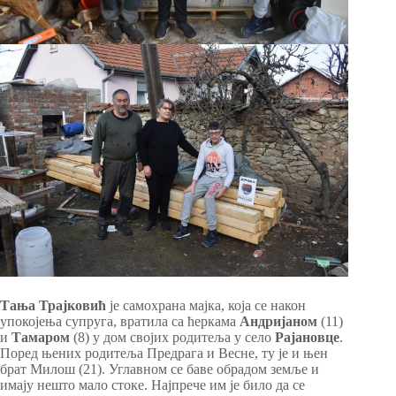
Тања
Трајковић
је самохрана мајка, која се након
упокојења супруга, вратила са ћеркама
Андријаном
(11)
и
Тамаром
(8) у дом својих родитеља у село
Рајановце
.
Поред њених родитеља Предрага и Весне, ту је и њен
брат Милош (21). Углавном се баве обрадом земље и
имају нешто мало стоке. Најпрече им је било да се