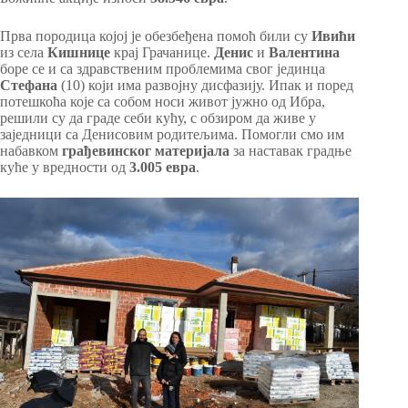
Прва породица којој је обезбеђена помоћ били су
Ивићи
из села
Кишнице
крај Грачанице.
Денис
и
Валентина
боре се и са здравственим проблемима свог јединца
Стефана
(10) који има развојну дисфазију. Ипак и поред
потешкоћа које са собом носи живот јужно од Ибра,
решили су да граде себи кућу, с обзиром да живе у
заједници са Денисовим родитељима. Помогли смо им
набавком
грађевинског материјала
за наставак градње
куће у вредности од
3.005 евра
.