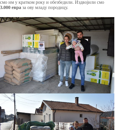
смо им у кратком року и обезбедили. Издвојили смо
3.000 евра
за ову младу породицу.