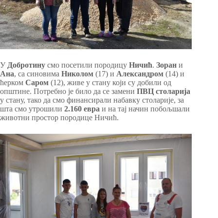
У
Добротину
смо посетили породицу
Ничић
.
Зоран
и
Ана
, са синовима
Николом
(17) и
Александром
(14) и
ћерком
Саром
(12), живе у стану који су добили од
општине. Потребно је било да се замени
ПВЦ столарија
у стану, тако да смо финансирали набавку столарије, за
шта смо утрошили
2.160 евра
и на тај начин побољшали
животни простор породице Ничић.