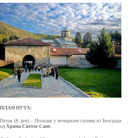
ПЛАН ПУТА:
Петак (8. јун) – Полазак у вечерњим сатима из Београда
од
Храма Светог Саве
.