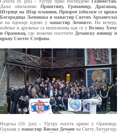
Субота (9. јун) – Ујутру прво посећујемо
Газиместан.
Даље обилазимо
Приштину, Грачаницу, Драганац,
Штрпце на Шар планини, Призрен (обилазе се црква
Богородица Љевишка и манастир Светих Архангела)
и на бденије идемо у
манастир Зочиште.
На вечеру,
ноћење и дружење са мештанима иде се у
Велику Хочу
и Ораховац,
где можемо посетити
Дечанску виницу и
цркву Светог Стефана
.
Недеља (10. јун) – Ујутру посета цркви у Ораховцу.
Одлазак у
манастир Високе Дечане
на Свету Литургију.