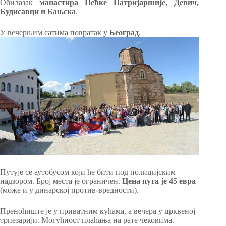
Обилазак
манастира Пећке Патријаршије, Девич,
Будисавци и Бањска
.
У вечерњим сатима повратак у
Београд
.
Путује се аутобусом који ће бити под полицијским
надзором. Број места је ограничен.
Цена пута је 45 евра
(може и у динарској против-вредности).
Преноћиште је у приватним кућама, а вечера у црквеној
трпезарији. Могућност плаћања на рате чековима.