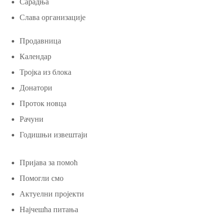
Сарадња
Слава организације
Продавница
Календар
Тројка из блока
Донатори
Проток новца
Рачуни
Годишњи извештаји
Пријава за помоћ
Помогли смо
Актуелни пројекти
Најчешћа питања