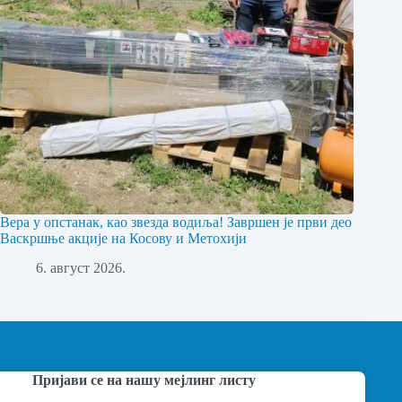
Вера у опстанак, као звезда водиља! Завршен је први део
Васкршње акције на Косову и Метохији
6. август 2026.
Пријави се на нашу мејлинг листу