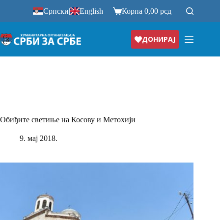
Прескочи
Српски
|
English
Корпа
0,00
рсд
на
ДОНИРАЈ
Обиђите светиње на Косову и Метохији
9. мај 2018.