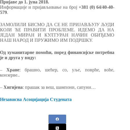
Пријаве до 1. јуна 2018.
Информације и пријављивање на број
+381 (0) 64/40-40-
579
.
ЗАМОЛИЛИ БИСМО ДА СЕ НЕ ПРИЈАВЉУЈУ ЉУДИ
КОЈИ ЋЕ ПРАВИТИ ПРОБЛЕМЕ. ИДЕМО ДА НА
ЈЕДАН МИРАН И КУЛТУРАН НАЧИН ОБИЂЕМО
НАШ НАРОД И ПРУЖИМО ИМ ПОДРШКУ.
Од хуманитарне помоћи, поред финансијске потребна
је и друга у виду:
–
Хране
: брашно, шећер, со, уље, поврће, воће,
конзерве..
–
Хигијена
: прашак за веш, шампони, сапуни…
Независна Асоцијација Студената