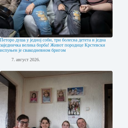
Петоро душа у једној соби, три болесна детета и једна
заједничка велика борба! Живот породице Крстевски
испуњен је свакодневном бригом
7. август 2026.