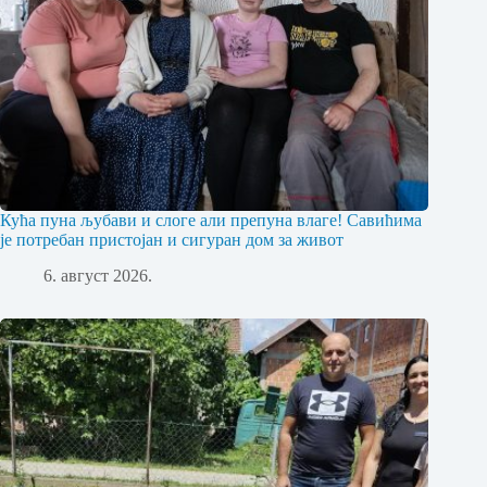
Кућа пуна љубави и слоге али препуна влаге! Савићима
је потребан пристојан и сигуран дом за живот
6. август 2026.