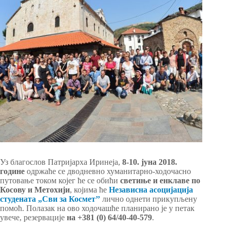
Уз благослов Патријарха Иринеја,
8-10. јуна 2018.
године
одржаће се дводневно хуманитарно-ходочасно
путовање током којег ће се обићи
светиње и енклаве по
Косову и Метохији
, којима ће
Независнa асоцијацијa
студената „Сви за Космет’’
лично однети прикупљену
помоћ. Полазак на ово ходочашће планирано је у петак
увече, резервације
на +381 (0) 64/40-40-579
.