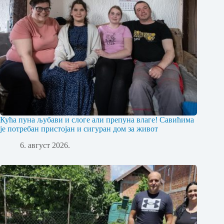
Кућа пуна љубави и слоге али препуна влаге! Савићима
је потребан пристојан и сигуран дом за живот
6. август 2026.