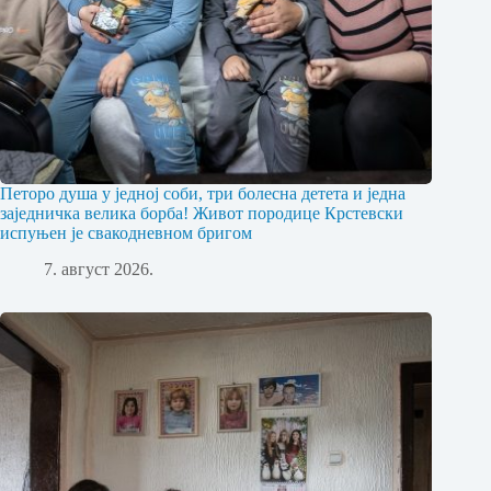
Петоро душа у једној соби, три болесна детета и једна
заједничка велика борба! Живот породице Крстевски
испуњен је свакодневном бригом
7. август 2026.