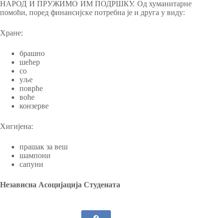
НАРОД И ПРУЖИМО ИМ ПОДРШКУ. Од хуманитарне
помоћи, поред финансијске потребна је и друга у виду:
Хране:
брашно
шећер
со
уље
поврће
воће
конзерве
Хигијена:
прашак за веш
шампони
сапуни
Независна Асоцијација Студената