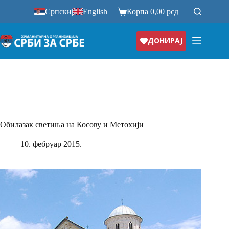
Прескочи
Српски
|
English
Корпа
0,00
рсд
на
ДОНИРАЈ
Обилазак светиња на Косову и Метохији
10. фебруар 2015.