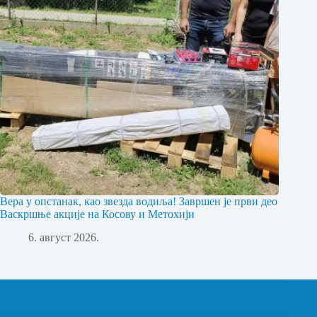
Вера у опстанак, као звезда водиља! Завршен је први део
Васкршње акције на Косову и Метохији
6. август 2026.