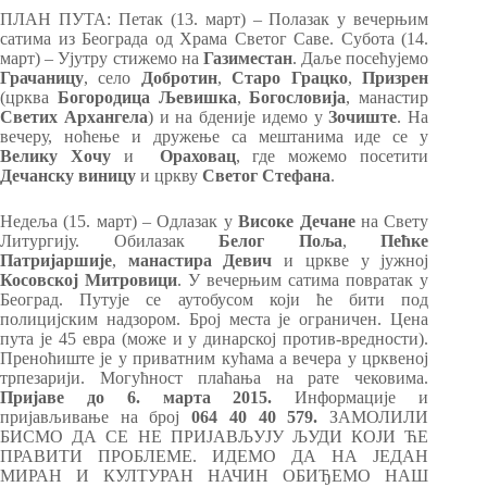
ПЛАН ПУТА: Петак (13. март) – Полазак у вечерњим
сатима из Београда од Храма Светог Саве. Субота (14.
март) – Ујутру стижемо на
Газиместан
. Даље посећујемо
Грачаницу
, село
Добротин
,
Старо Грацко
,
Призрен
(црква
Богородица Љевишка
,
Богословија
, манастир
Светих Архангела
) и на бденије идемо у
Зочиште
. На
вечеру, ноћење и дружење са мештанима иде се у
Велику Хочу
и
Ораховац
, где можемо посетити
Дечанску виницу
и цркву
Светог Стефана
.
Недеља (15. март) – Одлазак у
Високе Дечане
на Свету
Литургију. Обилазак
Белог Поља
,
Пећке
Патријаршије
,
манастира Девич
и цркве у јужној
Косовској
Митровици
. У вечерњим сатима повратак у
Београд. Путује се аутобусом који ће бити под
полицијским надзором. Број места је ограничен. Цена
пута је 45 евра (може и у динарској против-вредности).
Преноћиште је у приватним кућама а вечера у црквеној
трпезарији. Могућност плаћања на рате чековима.
Пријаве до 6. марта 2015.
Информације и
пријављивање на број
064 40 40 579.
ЗАМОЛИЛИ
БИСМО ДА СЕ НЕ ПРИЈАВЉУЈУ ЉУДИ КОЈИ ЋЕ
ПРАВИТИ ПРОБЛЕМЕ. ИДЕМО ДА НА ЈЕДАН
МИРАН И КУЛТУРАН НАЧИН ОБИЂЕМО НАШ