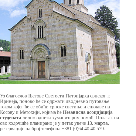
Уз благослов Његове Светости Патријарха српског г.
Иринеја, поново ће се одржати дводневно путовање
током којег ће се обићи српске светиње и енклаве на
Косову и Метохији, којима ће
Независнa асоцијацијa
студената
лично однети хуманитарну помоћ. Полазак на
ово ходочшће планирано је у петак увече
13. марта
,
резервације на број телефона +381 (0)64 40 40 579.