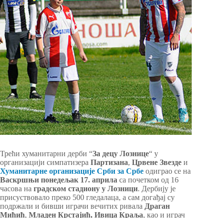
Трећи хуманитарни дерби “
За децу Лознице
“ у
организацији симпатизера
Партизана
,
Црвене Звезде
и
Хуманитарне организације Срби за Србе
одиграо се на
Васкршњи понедељак 17. априла
са почетком од 16
часова на
градском стадиону у Лозници
. Дербију је
присуствовало преко 500 гледалаца, а сам догађај су
подржали и бивши играчи вечитих ривала
Драган
Мићић
,
Младен Крстајић,
Ивица Краља
, као и играч