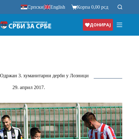
Прескочи
Српски
|
English
Корпа
0,00
рсд
на
ДОНИРАЈ
Одржан 3. хуманитарни дерби у Лозници
29. април 2017.