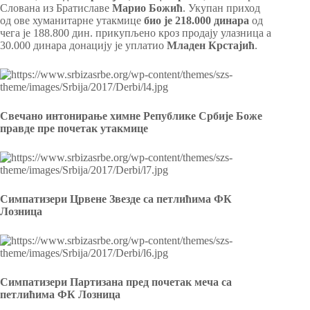
Слована из Братиславе
Марио Божић
. Укупан приход
од ове хуманитарне утакмице
био је 218.000 динара
од
чега је 188.800 дин. прикупљено кроз продају улазница а
30.000 динара донацију је уплатио
Младен Крстајић
.
Свечано интонирање химне Републике Србије Боже
правде пре почетак утакмице
С
импатизери Црвене Звезде са петлићима ФК
Лозница
Симпатизери Партизана пред почетак меча са
петлићима ФК Лозница