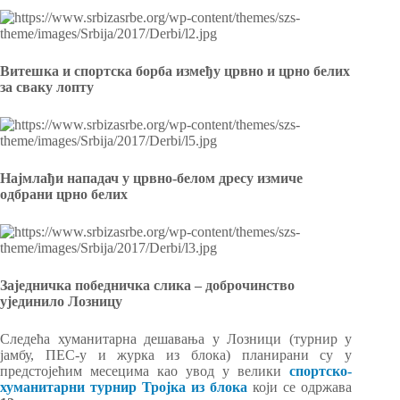
Витешка и спортска борба између црвно и црно белих
за сваку лопту
Најмлађи нападач у црвно-белом дресу измиче
одбрани црно белих
Заједничка победничка слика – доброчинство
ујединило Лозницу
Следећа хуманитарна дешавања у Лозници (турнир у
јамбу, ПЕС-у и журка из блока) планирани су у
предстојећим месецима као увод у велики
спортско-
хуманитарни турнир Тројка из блока
који се одржава