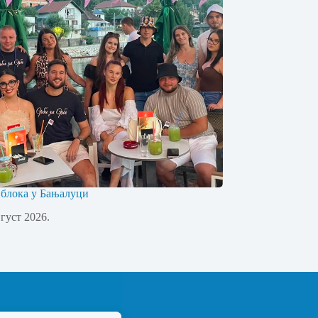
 блока у Бањалуци
вгуст 2026.