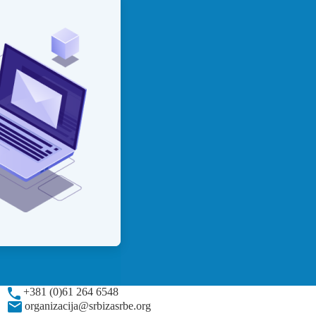
+381 (0)61 264 6548
organizacija@srbizasrbe.org