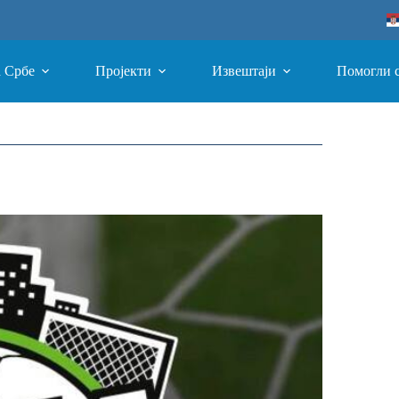
а Србе
Пројекти
Извештаји
Помогли 