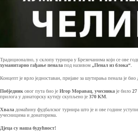
Традиционално, у склопу турнира у Брезичанима који се ове годи
хуманитарно гађање пенала
под називом
„Пенал из блока“
.
Концепт је врло једноставан, пријаве за шутирања пенала је би
Побједник
овог пута био је
Игор Моравац
,
учесника
је било
27
прилога у донаторску кутију скупљено је
370 КМ
.
Хвала
домаћину фудбалског турнира што је и ове године уступи
учесницима и донаторима.
Дјеца су наша будућност!