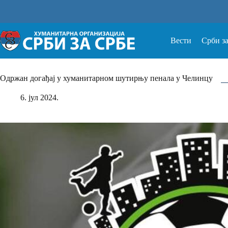
Прескочи
на
Вести
Срби з
Одржан догађај у хуманитарном шутирњу пенала у Челинцу
6. јул 2024.