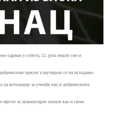
не одржао у суботу, 22. јуна имали смо и
о добровољни прилог а шутирало се на испадање.
а од котизације за учешће као и добровољних
о мјесто за хуманитарне пенале као и свим