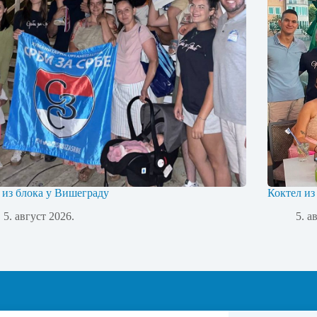
 из блока у Вишеграду
Коктел из
5. август 2026.
5. а