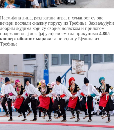
Насмијана лица, раздрагана игра, и хуманост су ове
вечери послали снажну поруку из Требиња. Захваљујући
добрим људима који су својим доласком и прилогом
подржали овај догађај успјели смо да прикупимо
4.805
конвертибилних марака
за породицу Бјелица из
Требиња.