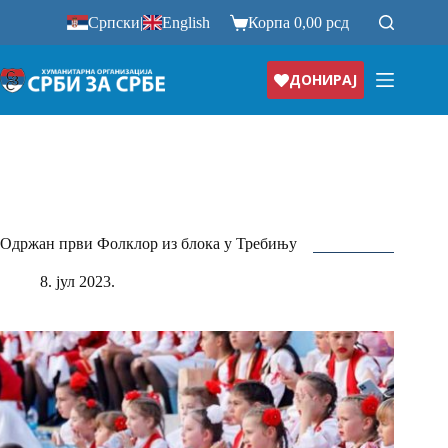
Прескочи
Српски
|
English
Корпа
0,00
рсд
на
ДОНИРАЈ
Одржан први Фолклор из блока у Требињу
8. јул 2023.