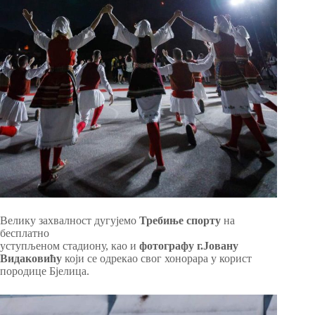
Велику захвалност дугујемо
Требиње спорту
на
бесплатно
уступљеном стадиону, као и
фотографу г.Јовану
Видаковићу
који се одрекао свог хонорара у корист
породице Бјелица.