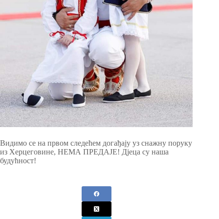
Видимо се на првом следећем догађају уз снажну поруку
из Херцеговине, НЕМА ПРЕДАЈЕ! Дјеца су наша
будућност!