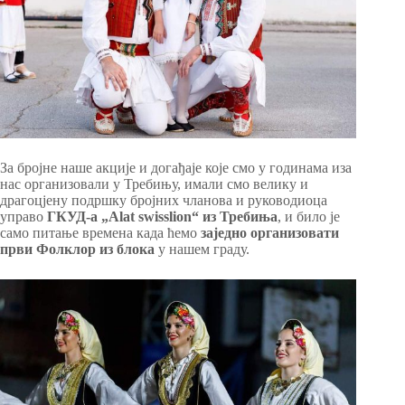
За бројне наше акције и догађаје које смо у годинама иза
нас организовали у Требињу, имали смо велику и
драгоцјену подршку бројних чланова и руководиоца
управо
ГКУД-а „Alat swisslion“ из Требиња
, и било је
само питање времена када ћемо
заједно организовати
први Фолклор из блока
у нашем граду.