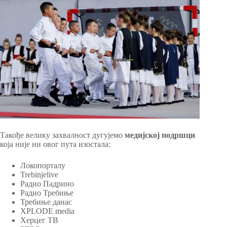
Такође велику захвалност дугујемо
медијској подршци
која није ни овог пута изостала:
Локопорталу
Trebinjelive
Радио Падрино
Радио Требиње
Требиње данас
XPLODE media
Херцег ТВ