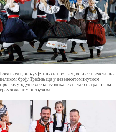
Богат културно-умјетнички програм, који се представио
великом броју Требињаца у деведесетоминутном
програму, одушевљена публика је снажно награђивала
громогласним аплаузима.