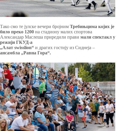
Тако смо те јулске вечери бројним
Требињцима којих је
било преко 1200
на стадиону малих спортова
Александар Маслеша приредили прави
мали спектакл у
режији ГКУД-а
„Алат swisslion“
и драгих гостију из Сиднеја –
ансамбла „Равна Гора“.