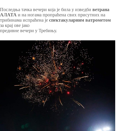
Последња тачка вечери која је била у изведби
ветрана
АЛАТА
и на ногама пропраћена свих присутних на
трибинама испраћена је
спектакуларним ватрометом
за крај ове јако
предивне вечери у Требињу.