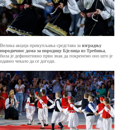
Велика акција прикупљања средстава за
изградњу
породичног дома за породицу Бјелица из Требиња
,
била је дефинитивно први знак да покренемо оно што је
одавно чекало да се догоди.