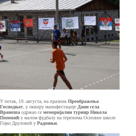
У петак, 19. aвгуста, на празник
Преображења
Господњег
, у оквиру манифестације
Дани села
Вранеша
одржао се
меморијални турнир Никола
Поповић
у малом фудбалу на теренима Основне школе
Гојко Друловић у
Радоињи
.