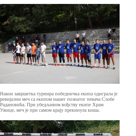
Након завршетка турнира победничка екипа одиграла је
ревијални меч са екипом нашег познатог певача Слобе
Радановића. При убедљивом вођству екипе Храм
Ужице, меч је при самом крају прекинула киша.