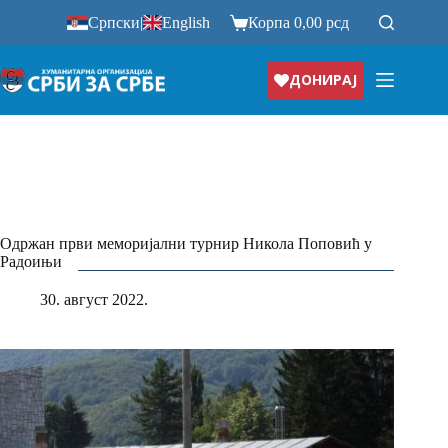
Прескочи
Српски
|
English
Корпа
0,00
рсд
на
ДОНИРАЈ
Одржан први меморијални турнир Никола Поповић у
Радоињи
30. август 2022.