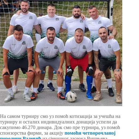
На самом турниру смо уз помоћ котизација за учешћа на
турниру и осталих индивидуалних донација успели да
сакупимо 46.270 динара. Док смо пре турнира, уз помоћ
спонзорства фирми, за акцију
помоћи четворочланој
породици Радевић
из сјеничког засеока Вишњева