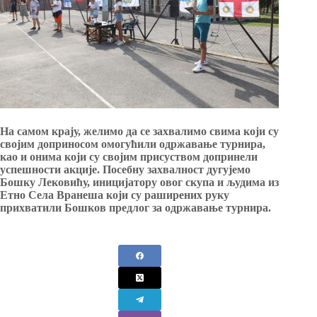
На самом крају, желимо да се захвалимо свима који су
својим доприносом омогућили одржавање турнира,
као и онима који су својим присуством допринели
успешности акције. Посебну захвалност дугујемо
Бошку Лековићу, иницијатору овог скупа и људима из
Етно Села Вранеша који су раширених руку
прихватили Бошков предлог за одржавање турнира.