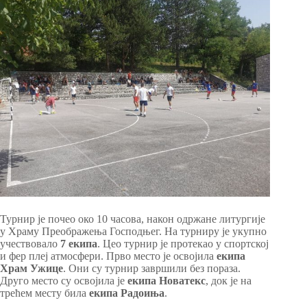
Турнир је почео око 10 часова, након одржане литургије
у Храму Преображења Господњег. На турниру је укупно
учествовало
7 екипа
. Цео турнир је протекао у спортској
и фер плеј атмосфери. Прво место је освојила
екипа
Храм Ужице
. Они су турнир завршили без пораза.
Друго место су освојила је
екипа Новатекс
, док је на
трећем месту била
екипа Радоиња
.