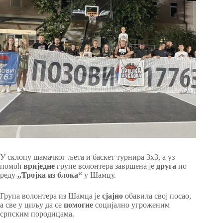
У склопу шамачког љета и баскет турнира 3х3, а уз
помоћ
вриједне
групе волонтера завршена је
друга
по
реду
,,Тројка из блока“
у Шамцу.
Група волонтера из Шамца је
сјајно
обавила свој посао,
а све у циљу да се
помогне
социјално угроженим
српским породицама.