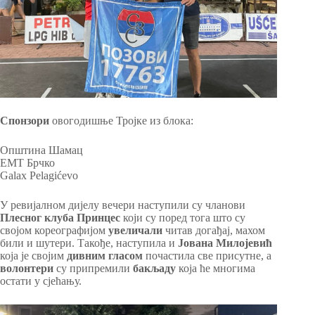
Спонзори
овогодишње Тројке из блока:
Општина Шамац
ЕМТ Брчко
Galax Pelagićevo
У ревијалном дијелу вечери наступили су чланови
Плесног клуба Принцес
који су поред тога што су
својом кореографијом
увеличали
читав догађај, махом
били и шутери. Такође, наступила и
Јована Милојевић
која је својим
дивним гласом
почастила све присутне, а
волонтери
су припремили
бакљаду
која ће многима
остати у сјећању.