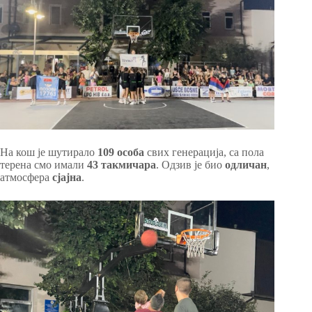
На кош је шутирало
109 особа
свих генерација, са пола
терена смо имали
43 такмичара
. Одзив је био
одличан
,
атмосфера
сјајна
.