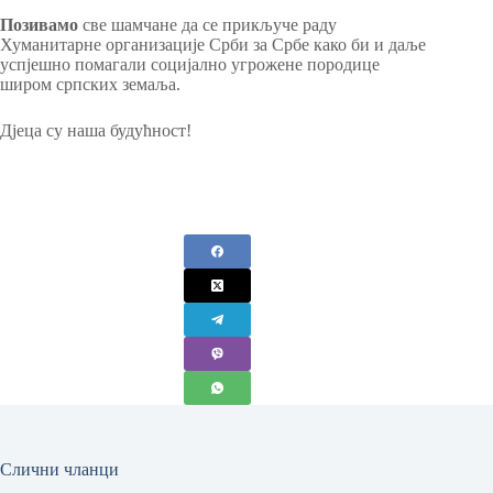
Позивамо
све шамчане да се прикључе раду
Хуманитарне организације Срби за Србе како би и даље
успјешно помагали социјално угрожене породице
широм српских земаља.
Дјеца су наша будућност!
Слични чланци