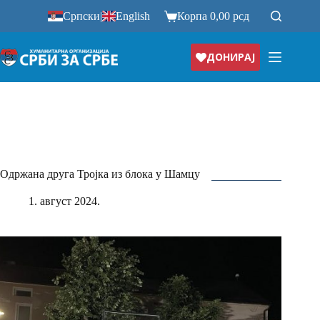
Прескочи
Српски
|
English
Корпа
0,00
рсд
на
ДОНИРАЈ
Одржана друга Тројка из блока у Шамцу
1. август 2024.