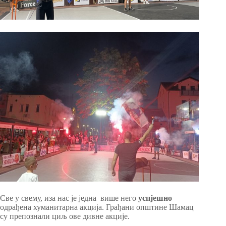
Све у свему, иза нас је једна више него
успјешно
одрађена хуманитарна акција. Грађани општине Шамац
су препознали циљ ове дивне акције.