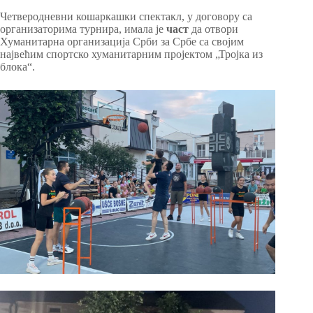
Четверодневни кошаркашки спектакл, у договору са
организаторима турнира, имала је
част
да отвори
Хуманитарна организација Срби за Србе са својим
највећим спортско хуманитарним пројектом „Тројка из
блока“.