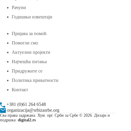
Рачуни
Годишњи извештаји
Пријава за помоћ
Помогли смо
Актуелни пројекти
Најчешћа питања
Придружите се
Политика приватности
Контакт
+381 (0)61 264 6548
organizacija@srbizasrbe.org
Сва права задржана. Хум. орг. Срби за Србе © 2026. Дизајн и
подршка:
digital2.rs