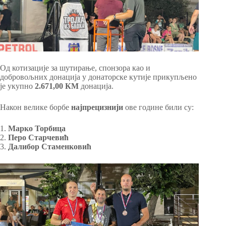
Од котизације за шутирање, спонзора као и
добровољних донација у донаторске кутије прикупљено
је укупно
2.671,00 КМ
донација.
Након велике борбе
најпрецизнији
ове године били су:
1.
Марко Торбица
2.
Перо Старчевић
3.
Далибор Стаменковић