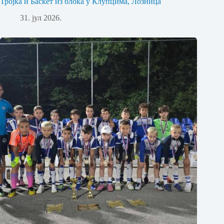
Тројка и Баскет из блока у Клупцима, Лозница
31. јул 2026.