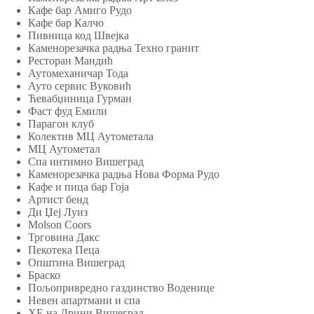
Кафе бар Амиго Рудо
Кафе бар Калчо
Пивница код Швејка
Каменорезачка радња Техно гранит
Ресторан Мандић
Аутомеханичар Тода
Ауто сервис Вуковић
Ћевабџиница Гурман
Фаст фуд Емили
Парагон клуб
Колектив МЦ Аутометала
МЦ Аутометал
Спа интимно Вишеград
Каменорезачка радња Нова Форма Рудо
Кафе и пица бар Гоја
Артист бенд
Ди Џеј Луиз
Molson Coors
Трговина Дакс
Пекотека Пеца
Општина Вишеград
Браско
Пољопривредно газдинство Воденице
Невен апартмани и спа
ХЕ на Дрини Вишеград