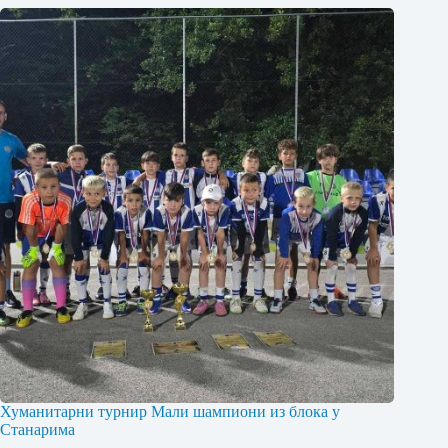
Хуманитарни турнир Мали шампиони из блока у
Станарима