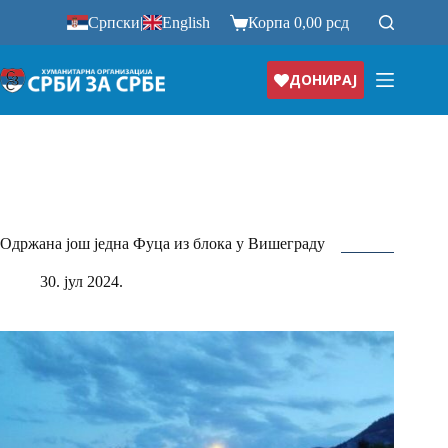
Прескочи
Српски
|
English
Корпа
0,00
рсд
на
ДОНИРАЈ
Одржана још једна Фуца из блока у Вишеграду
30. јул 2024.