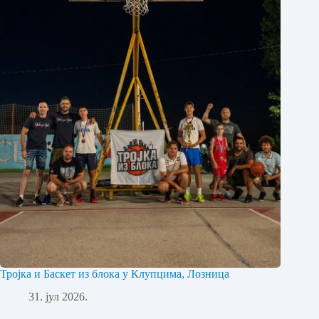
Тројка и Баскет из блока у Клупцима, Лозница
31. јул 2026.