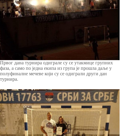
Првог дана турнира одиграле су се утакмице групних
фаза, а само по једна екипа из група је прошла даље у
полуфиналне мечеве који су се одиграли други дан
турнира.