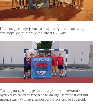
На овом догађају је током трајања турнира као и од
спонзора укупно прикупљено
9.166 КМ
.
Такође, на турниру је био присутан наш хуманитарни
бутик у којем су се продавале мајице, заставе и остали
производи. Укупан приход од бутика био је 1602КМ.