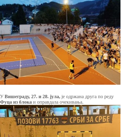
У
Вишеграду, 27. и 28. јула,
је одржана друга по реду
Фуца из блока
и оправдала очекивања.