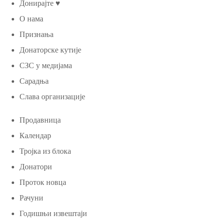
Донирајте ♥
О нама
Признања
Донаторске кутије
СЗС у медијама
Сарадња
Слава организације
Продавница
Календар
Тројка из блока
Донатори
Проток новца
Рачуни
Годишњи извештаји