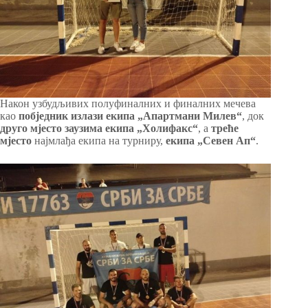
Након узбудљивих полуфиналних и финалних мечева
као
побједник излази екипа „Апартмани Милев“
, док
друго мјесто заузима екипа „Холифакс“
, а
треће
мјесто
најмлађа екипа на турниру,
екипа „Севен Ап“
.