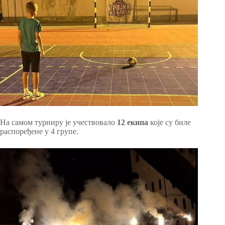
На самом турниру је учествовало
12 екипа
које су биле
распоређене у 4 групе.