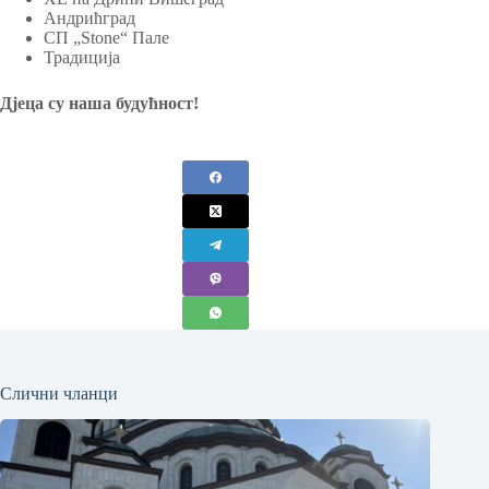
Андрићград
СП „Stone“ Пале
Традиција
Дјеца су наша будућност!
Слични чланци