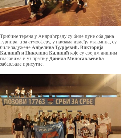
Трибине терена у Андрићграду су биле пуне оба дана
турнира, а за атмосферу, у паузама између утакмица, су
биле задужене
Анђелина Ђурђевић, Викторија
Калинић и Николина Калинић
које су својим дивним
гласовима и уз пратњу
Данила Милосављевића
забављале присутне.