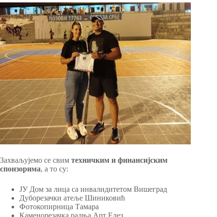
Захваљујемо се свим
техничким и финансијским
спонзорима
, а то су:
ЈУ Дом за лица са инвалидитетом Вишеград
Дуборезачки атеље Шиниковић
Фотокопирница Тамара
Каменорезачка радња Арт Елез