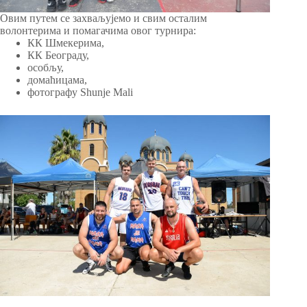
Овим путем се захваљујемо и свим осталим
волонтерима и помагачима овог турнира:
КК Шмекерима,
КК Београду,
особљу,
домаћицама,
фотографу
Shunje Mali