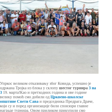
Упркос великом отказивању због Ковида, успешно је
одржана Тројка из блока у склопу
шестог турнира
3 на
3
19. марта!Као и претходних година и ове године
велику помоћ смо добили од
Црквено-школске
општине Свети Сава
и председника Предрага Драче,
који су и поред организације били спонзори главне
награде турнира. Овом приликом прикупили смо