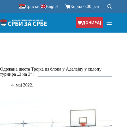
Прескочи
Српски
|
English
Корпа
0,00
рсд
на
ДОНИРАЈ
Одржана шеста Тројка из блока у Аделејду у склопу
турнира „3 на 3”!
4. мај 2022.