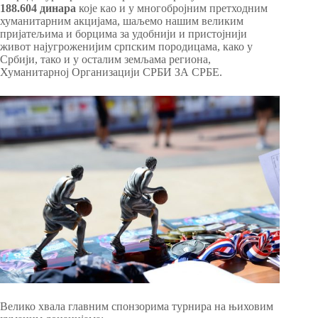
188.604 динара
које као и у многобројним претходним
хуманитарним акцијама, шаљемо нашим великим
пријатељима и борцима за удобнији и пристојнији
живот најугроженијим српским породицама, како у
Србији, тако и у осталим земљама региона,
Хуманитарној Организацији СРБИ ЗА СРБЕ.
Велико хвала главним спонзорима турнира на њиховим