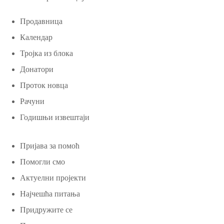
Продавница
Календар
Тројка из блока
Донатори
Проток новца
Рачуни
Годишњи извештаји
Пријава за помоћ
Помогли смо
Актуелни пројекти
Најчешћа питања
Придружите се