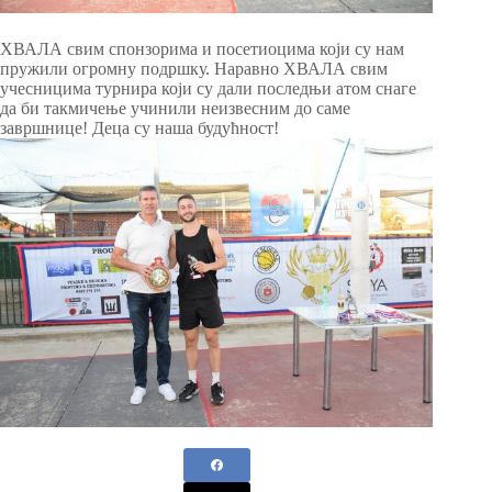
ХВАЛА свим спонзорима и посетиоцима који су нам
пружили огромну подршку. Наравно ХВАЛА свим
учесницима турнира који су дали последњи атом снаге
да би такмичење учинили неизвесним до саме
завршнице! Деца су наша будућност!