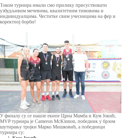
Током турнира имали смо прилику присуствовати
узбудљивим мечевима, квалитетним тимовима и
индивидуалцима. Честитке свим учесницима на фер и
коректној борби!
У финалу су се нашле екипе Црна Мамба и Кум Јокић,
MVP турнира је
Cameron McKinnon
, победник у брзом
шутирању тројки Марко Мишковић, а победници
турнира су:
Кум Јокић