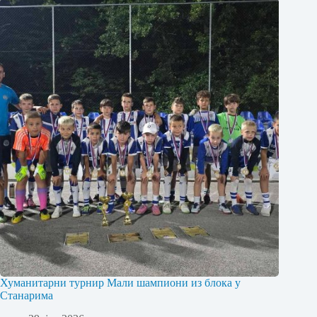
Хуманитарни турнир Мали шампиони из блока у
Станарима