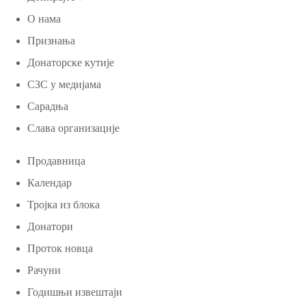
О нама
Признања
Донаторске кутије
СЗС у медијама
Сарадња
Слава организације
Продавница
Календар
Тројка из блока
Донатори
Проток новца
Рачуни
Годишњи извештаји