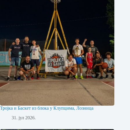
Тројка и Баскет из блока у Клупцима, Лозница
31. јул 2026.