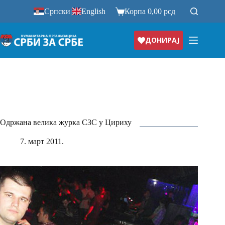
Прескочи
Српски
|
English
Корпа
0,00
рсд
на
ДОНИРАЈ
Одржана велика журка СЗС у Цириху
7. март 2011.