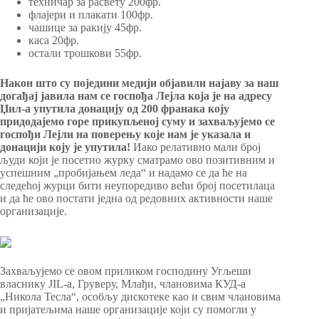
техничар за расвету 200фр.
флајери и плакати 100фр.
чашице за ракију 45фр.
каса 20фр.
остали трошкови 55фр.
Након што су поједини медији објавили најаву за наш
догађај јавила нам се госпођа Лејла која је на адресу
Џил-а упутила донацију од 200 франака коју
придодајемо горе прикупљеној суму и захваљујемо се
госпођи Лејли на поверењу које нам је указала и
донацији коју је упутила!
Иако релативно мали број
људи који је посетио журку сматрамо ово позитивним и
успешним „пробијањем леда“ и надамо се да ће на
следећој журци бити неупоредиво већи број посетилаца
и да ће ово постати једна од редовних активности наше
организације.
Захваљујемо се овом приликом господину Угљеши
власнику JIL-a, Груверу, Млађи, члановима КУД-а
„Никола Тесла“, особљу дискотеке као и свим члановима
и пријатељима наше организације који су помогли у