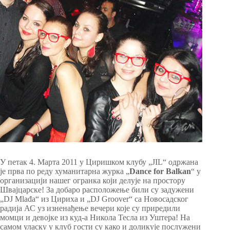
У петак 4. Марта 2011 у Циришком клубу „JIL“ одржана
је прва по реду хуманитарна журка „
Dance for Balkan
“ у
организацији нашег огранка који делује на простору
Швајцарске! За добаро расположење били су задужени
„DJ Mlađa“ из Цириха и „DJ Groover“ са Новосадског
радија АС уз изненађење вечери које су приредили
момци и девојке из куд-а Никола Тесла из Уштера! На
самом уласку у клуб гости су како и доликује послужени