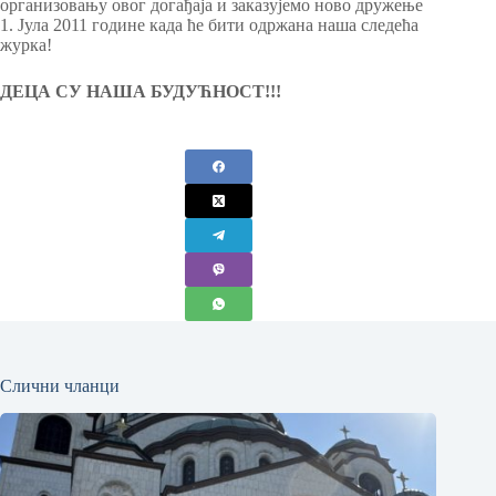
организовању овог догађаја и заказујемо ново дружење
1. Јула 2011 године када ће бити одржана наша следећа
журка!
ДЕЦА СУ НАША БУДУЋНОСТ!!!
Слични чланци