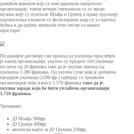
домаћом ракијом коју су нам даровали пријатељи
организације, током вечери смењивали су се звуци
музике коју су пуштали Млађа и Грувер а праву ерупцију
одушевљења изазвали су фолклораши када су уз пратњу
бубња и ди-џејева запевали етно песме са наших
простора!
По ранијем договору сав приход од улазница прослеђен
је нашој организацији, укупно су продате 164 улазнице
по цени од 20 франака тако да је укупан приход од
улазница 3.280 франака. Од укупне суме која је добијена
продајом улазница (3280 фр.) одбијају се трошкови
организације који износе 1.570 франака
тако да је
укупна зарада која ће бити уплаћена организацији
1.710 франака.
Трошкови:
ДЈ Млађа 500фр.
ДЈ Грувер 400фр.
авионска карта за ДЈ Грувера 250фр.