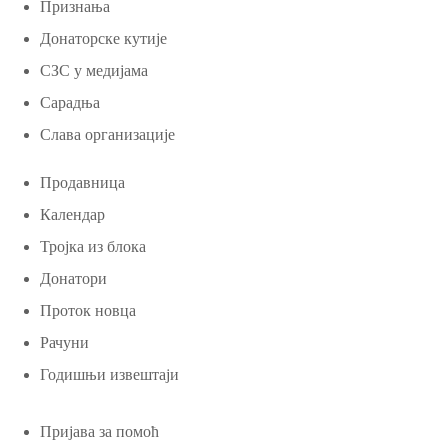
Признања
Донаторске кутије
СЗС у медијама
Сарадња
Слава организације
Продавница
Календар
Тројка из блока
Донатори
Проток новца
Рачуни
Годишњи извештаји
Пријава за помоћ