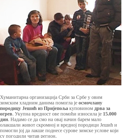
Хуманитарна организација Срби за Србе у овим
зимским хладним данима помогла је
осмочлан
у
породицу Јешић из Пријепоља
куповином
дрва за
огрев
. Укупна вредност ове помоћи износила је
15.000
дин
. Надамо се да смо на овај начин барем мало
олакшали живот скромној и вредној породици Јешић и
помогли јој да лакше поднесе сурове зимске услове који
су погодили читав регион.