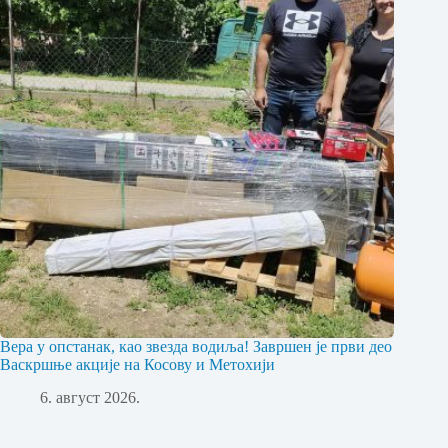
Вера у опстанак, као звезда водиља! Завршен је први део
Васкршње акције на Косову и Метохији
6. август 2026.