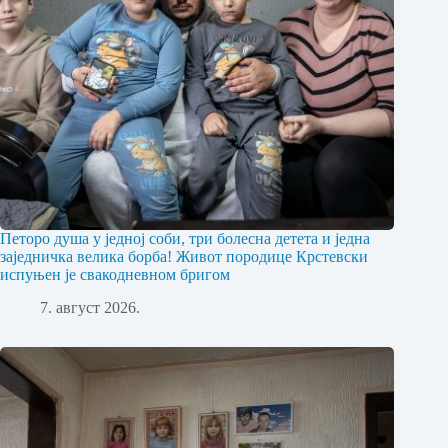
Петоро душа у једној соби, три болесна детета и једна
заједничка велика борба! Живот породице Крстевски
испуњен је свакодневном бригом
7. август 2026.