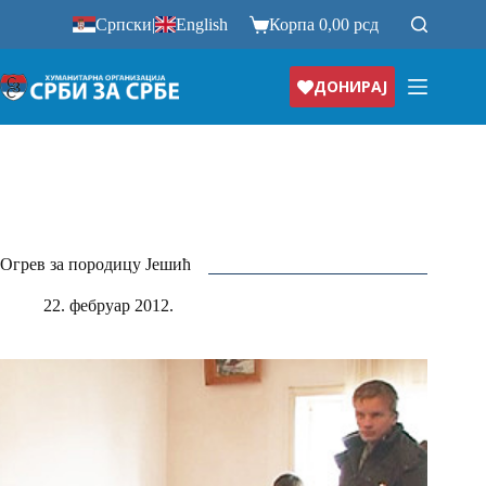
Прескочи
Српски
|
English
Корпа
0,00
рсд
на
ДОНИРАЈ
Огрев за породицу Јешић
22. фебруар 2012.