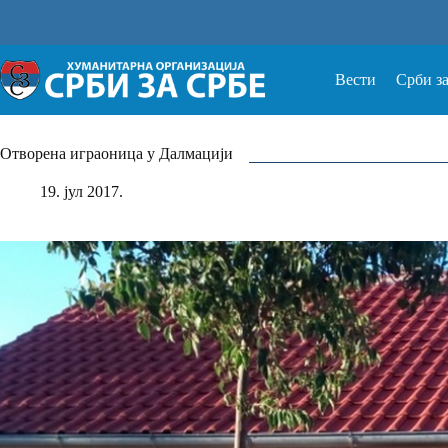
Прескочи
на
Вести
Срби з
Отворена играоница у Далмацији
19. јул 2017.