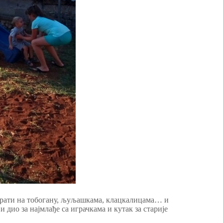
 играти на тобогану, љуљашкама, клацкалицама… и
и дио за најмлађе са играчкама и кутак за старије