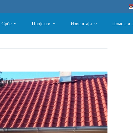
а Србе
Пројекти
Извештаји
Помогли 