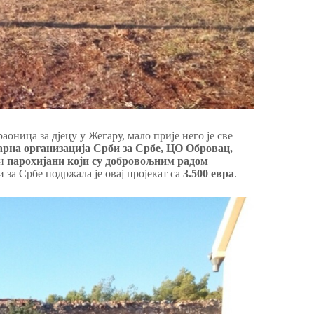
раоница за дјецу у Жегару, мало прије него је све
рна организација Срби за Србе, ЦО Обровац,
и
парохијани који су добровољним радом
 за Србе подржала је овај пројекат са
3.500 евра
.