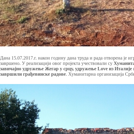
Дана 15.07.2017.г. након годину дана труда и рада отворена је иг
завршено. У реализацији овог пројекта учествовали су
Хуманита
завичајно удружење Жегар у срцу, удружење Love из Италије
завршили грађевинске радове
. Хуманитарна организација Срби