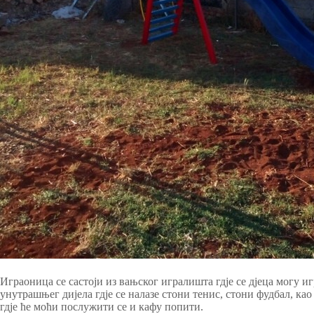
Играоница се састоји из вањског игралишта гдје се дјеца могу
унутрашњег дијела гдје се налазе стони тенис, стони фудбал, као 
гдје ће моћи послужити се и кафу попити.