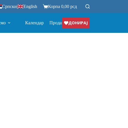
Српски
|
English
Корпа
0,00
рсд
ДОНИРАЈ
смо
Календар
Продавница