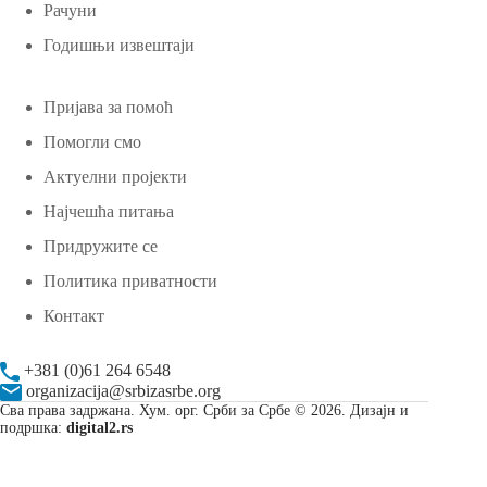
Рачуни
Годишњи извештаји
Пријава за помоћ
Помогли смо
Актуелни пројекти
Најчешћа питања
Придружите се
Политика приватности
Контакт
+381 (0)61 264 6548
organizacija@srbizasrbe.org
Сва права задржана. Хум. орг. Срби за Србе © 2026. Дизајн и
подршка:
digital2.rs