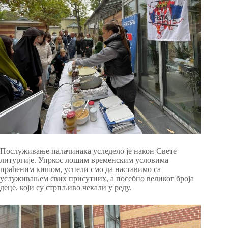
Послуживање палачинака уследело је након Свете
литургије. Упркос лошим временским условима
праћеним кишом, успели смо да наставимо са
услуживањем свих присутних, а посебно великог броја
деце, који су стрпљиво чекали у реду.