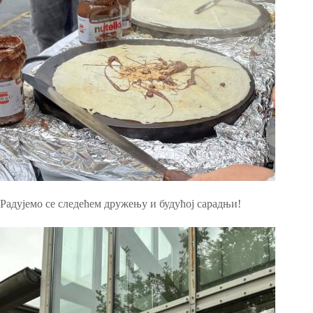
Радујемо се следећем дружењу и будућој сарадњи!