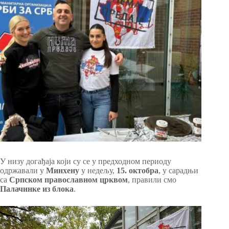
У низу догађаја који су се у предходном периоду
одржавали у
Минхену
у недељу,
15. октобра
, у сарадњи
са
Српском православном црквом
, правили смо
Палачинке из блока
.