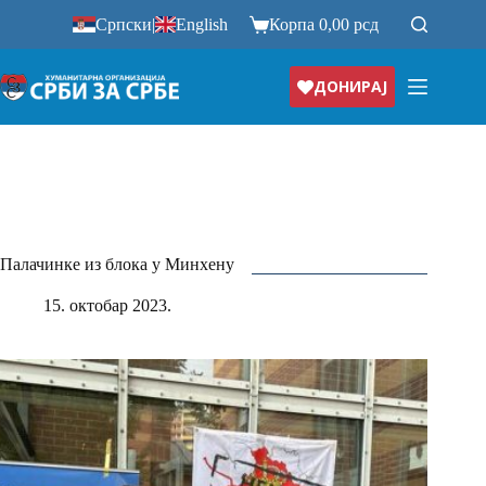
Прескочи
Српски
|
English
Корпа
0,00
рсд
на
ДОНИРАЈ
Палачинке из блока у Минхену
15. октобар 2023.