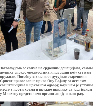
Захваљујемо се свима на срдачним донацијама, самом
доласку упркос околностима и подршци коју сте нам
пружили. Посебну захвалност дугујемо старешини
Српске православне цркве Оцу Бојану са осталим
свештеницима и црквеном одбору, који нам је уступио
место у порти храма и пружио прилику да још једном
у Минхену представимо организацију и наш рад.