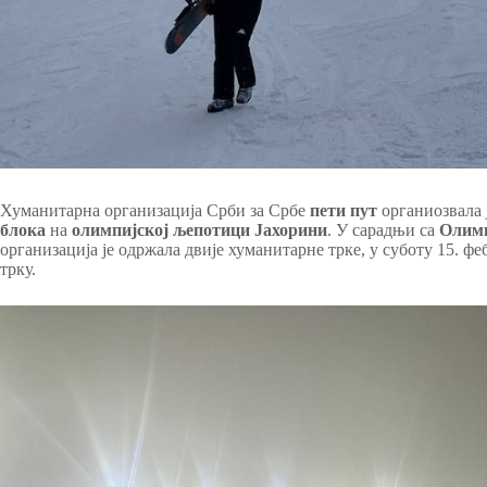
Хуманитарна организација Срби за Србе
пети пут
органиозвала 
блока
на
олимпијској љепотици Јахорини
. У сарадњи са
Олимп
организација је одржала двије хуманитарне трке, у суботу 15. ф
трку.