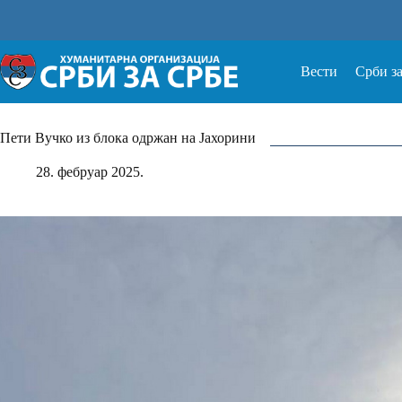
Прескочи
на
Вести
Срби з
Пети Вучко из блока одржан на Јахорини
28. фебруар 2025.