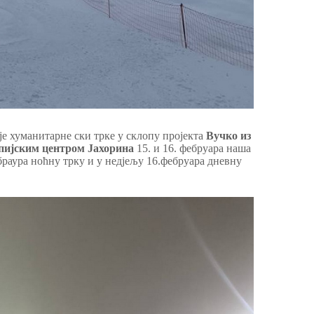
је хуманитарне ски трке у склопу пројекта
Вучко из
ијским центром Јахорина
15. и 16. фебруара наша
ебраура ноћну трку и у недјељу 16.фебруара дневну