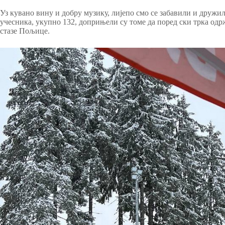
Уз кувано вину и добру музику, лијепо смо се забавили и дружил
учесника, укупно 132, доприњели су томе да поред ски трка од
стазе Пољице.