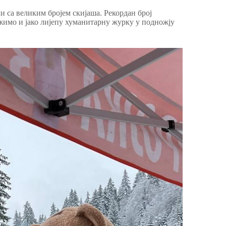
и са великим бројем скијаша. Рекордан број
ржимо и јако лијепу хуманитарну журку у подножју