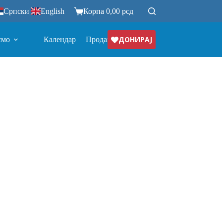
Српски
|
English
Корпа
0,00
рсд
ДОНИРАЈ
смо
Календар
Продавница