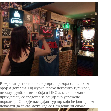
Вождовац је поставио својеврсан рекорд са великим
бројем догађаја. Од журке, преко неколико турнира у
пикаду, фудбала, вишебоја и ПЕС-а: мало по мало
прикупљају се средства за социјално угрожене
породице! Очекује нас сјајан турнир који ће још једном
показати да се све може кад се Вождовчани сложе!