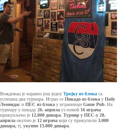
Вождовац је најавио још једну
Тројку из блока
са
успешна два турнира. Играо се
Пикадо из блока
у
Пабу
Леонидас
и
ПЕС из блока
у играоници
Game Pub
. На
турниру у пикаду
26. априла
уз помоћ
16 играча
прикупљено је
12.000 динара
.
Турнир у ПЕС-у
28.
априла
окупио је
12 играча
који су прикупили
3.000
динара,
тј.
укупно 15.000 динара
.