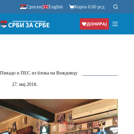
Прескочи
Српски
|
English
Корпа
0,00
рсд
на
ДОНИРАЈ
Пикадо и ПЕС из блока на Вождовцу
27. мај 2018.