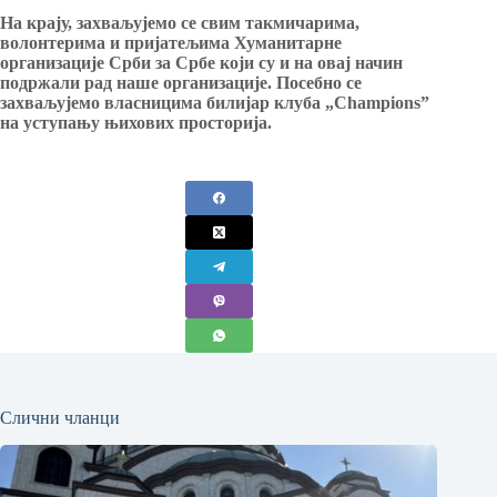
На крају, захваљујемо се свим такмичарима,
волонтерима и пријатељима Хуманитарне
организације Срби за Србе који су и на овај начин
подржали рад наше организације. Посебно се
захваљујемо власницима
билијар клубa „
Champions
”
на уступању њихових просторија.
Слични чланци