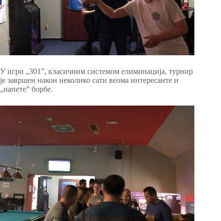
У игри „301”, класичним системом елиминација, турнир
је завршен након неколико сати веома интересанте и
„напете” борбе.