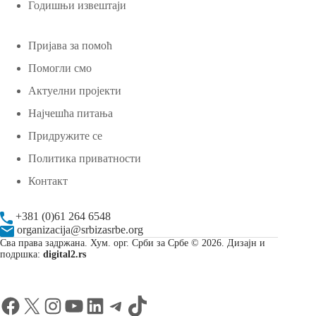
Годишњи извештаји
Пријава за помоћ
Помогли смо
Актуелни пројекти
Најчешћа питања
Придружите се
Политика приватности
Контакт
+381 (0)61 264 6548
organizacija@srbizasrbe.org
Сва права задржана. Хум. орг. Срби за Србе © 2026. Дизајн и
подршка:
digital2.rs
Facebook
X
Instagram
YouTube
LinkedIn
Telegram
TikTok