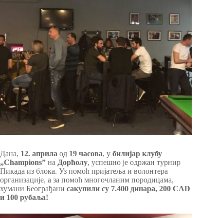
Дана,
12. априла
од
19 часова
, у
билијар клубу
„
Champions
”
на
Дорћолу
, успешно је одржан турнир
Пикада из блока. Уз помоћ пријатеља и волонтера
организације, а за помоћ многочланим породицама,
хумани Београђани
сакупили су
7.400 динара, 200 CAD
и 100 рубаља
!