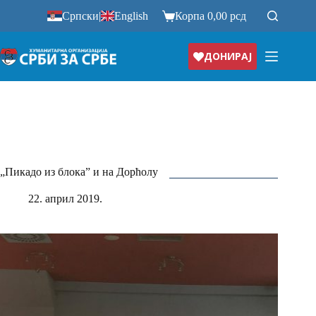
Прескочи
Српски
|
English
Корпа
0,00
рсд
на
ДОНИРАЈ
„Пикадо из блока” и на Дорћолу
22. април 2019.