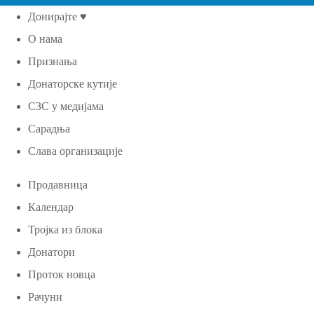
Донирајте ♥
О нама
Признања
Донаторске кутије
СЗС у медијама
Сарадња
Слава организације
Продавница
Календар
Тројка из блока
Донатори
Проток новца
Рачуни