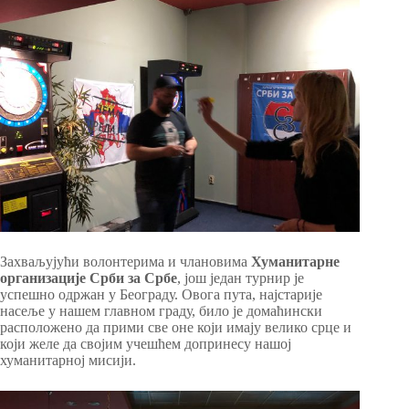
Захваљујући волонтерима и члановима
Хуманитарне
организације Срби за Србе
, још један турнир је
успешно одржан у Београду. Овога пута, најстарије
насеље у нашем главном граду, било је домаћински
расположено да прими све оне који имају велико срце и
који желе да својим учешћем допринесу нашој
хуманитарној мисији.