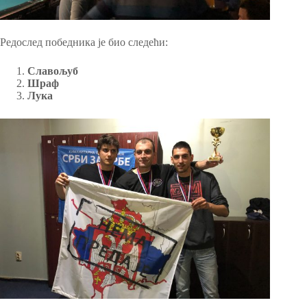
Редослед победника је био следећи:
Славољуб
Шраф
Лука