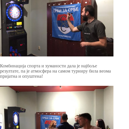
Комбинација спорта и хуманости дала је најбоље
резултате, па је атмосфера на самом турниру била веома
пријатна и опуштена!