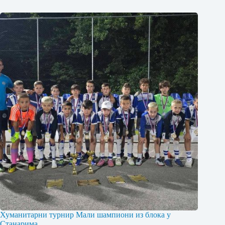
Хуманитарни турнир Мали шампиони из блока у
Станарима