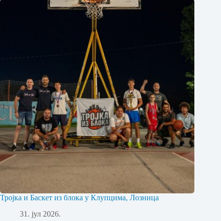
Тројка и Баскет из блока у Клупцима, Лозница
31. јул 2026.