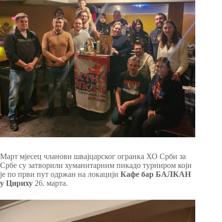
Март мјесец чланови швајцарског огранка ХО Срби за
Србе су затворили хуманитарним пикадо турниром који
је по први пут одржан на локацији
Кафе бар БАЛКАН
у Цириху
26. марта.