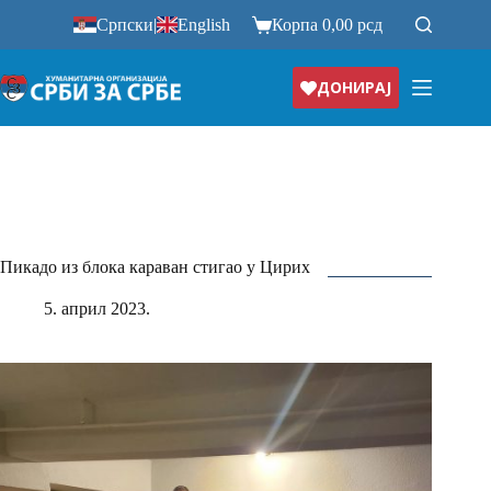
Прескочи
Српски
|
English
Корпа
0,00
рсд
на
ДОНИРАЈ
Пикадо из блока караван стигао у Цирих
5. април 2023.