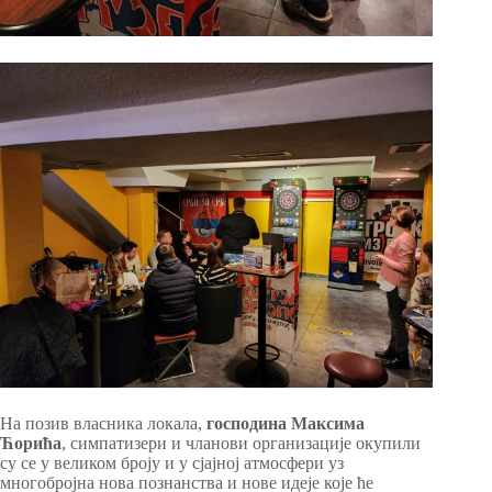
На позив власника локала,
господина Максима
Ћорића
, симпатизери и чланови организације окупили
су се у великом броју и у сјајној атмосфери уз
многобројна нова познанства и нове идеје које ће