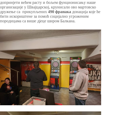
допринјети већем расту и бољем фунционисању наше
организације у Швајцарској, крунисали ово мартовско
дружење са прикупљених
490 франака
донација које ће
бити искориштене за помоћ социјално угроженим
породицама са више дјеце широм Балкана.