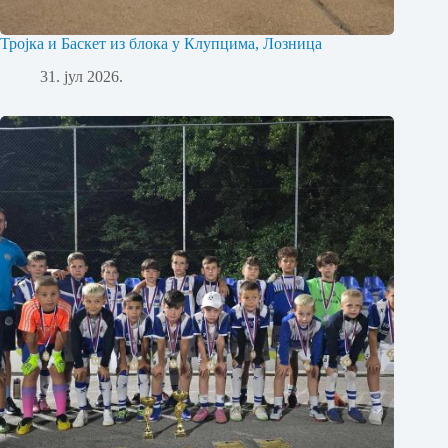
Тројка и Баскет из блока у Клупцима, Лозница
31. јул 2026.