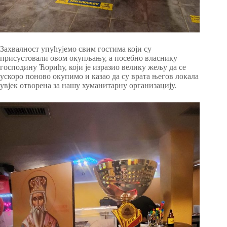
Захвалност упућујемо свим гостима који су
присустовали овом окупљању, а посебно власнику
господину Ћорићу, који је изразио велику жељу да се
ускоро поново окупимо и казао да су врата његов локала
увјек отворена за нашу хуманитарну организацију.