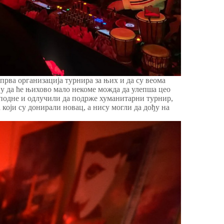
 прва организација турнира за њих и да су веома
ају да ће њихово мало некоме можда да улепша цео
поподне и одлучили да подрже хуманитарни турнир,
који су донирали новац, а нису могли да дођу на