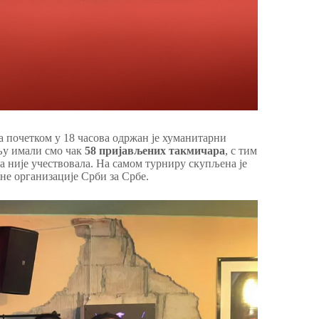
а почетком у 18 часова одржан је хуманитарни
њу имали смо чак
58 пријављених такмичара
, с тим
а није учествовала. На самом турниру скупљена је
рне организације Срби за Србе.