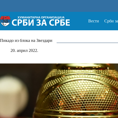
Прескочи
на
Вести
Срби з
Пикадо из блока на Звездари
20. април 2022.