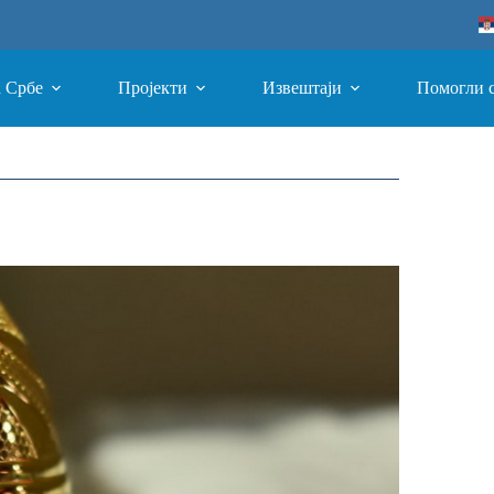
а Србе
Пројекти
Извештаји
Помогли 