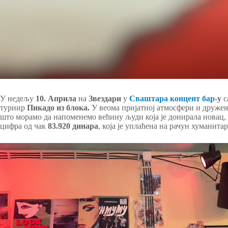
У недељу
10. Априла
на
Звездари
у
Сваштара концент бар
-у
с
турнир
Пикадо из блока.
У веома пријатној атмосфери и друже
што морамо да напоменемо већину људи која је донирала новац, 
цифра од чак
83.920 динара
, која је уплаћена на рачун хуманита