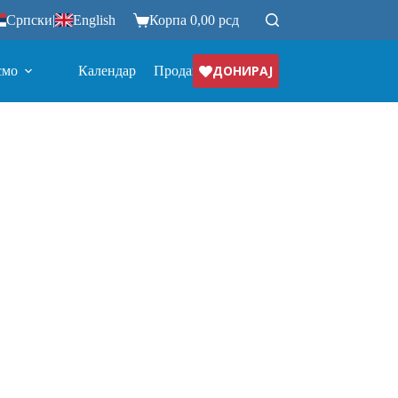
Српски
|
English
Корпа
0,00
рсд
ДОНИРАЈ
смо
Календар
Продавница