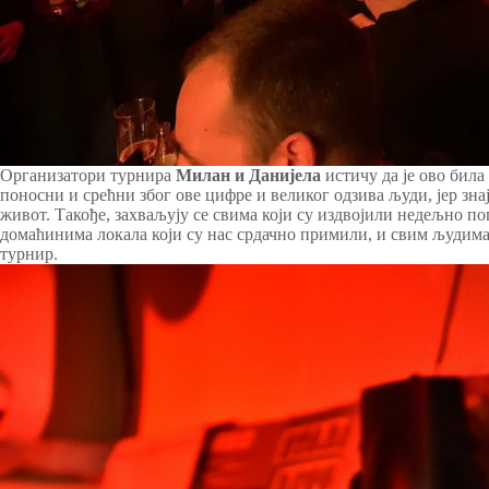
Организатори турнира
Милан и Данијела
истичу да је ово била
поносни и срећни због ове цифре и великог одзива људи, јер зн
живот. Такође, захваљују се свима који су издвојили недељно 
домаћинима локала који су нас срдачно примили, и свим људима 
турнир.