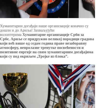
Хуманитарни догађаји наше организације коначно су
дошли и до Aриља! Захваљујући
волонтерима
Хуманитарне организације Срби за
Србе
,
Ариље се придружио великој породици градова
који већ више од седам година праве незаборавну
атмосферу, непролазне тренутке посвећености и
позитивне енргије на свим хуманитарним догађајима
који су под окриљем „Тројке из блока”.