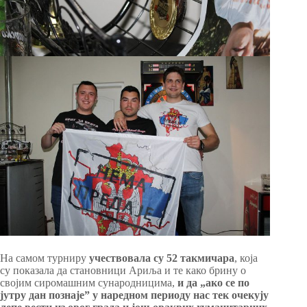
На самом турниру
учествовала су 52 такмичара
, која
су показала да становници Ариља и те како брину о
својим сиромашним сународницима,
и да „ако се по
јутру дан познаје” у наредном периоду нас тек очекују