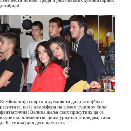
лепе вести
из овог града и још оваквих хуманитарних
догађаја!
Комбинација спорта и хуманости дала је најбоље
резултате, па је атмосфера на самом турниру била
фантастична! Велика жеља свих присутних да се
окупе око племенитог циља уродила је плодом, тако
да ће се овај дан дуго памтити.