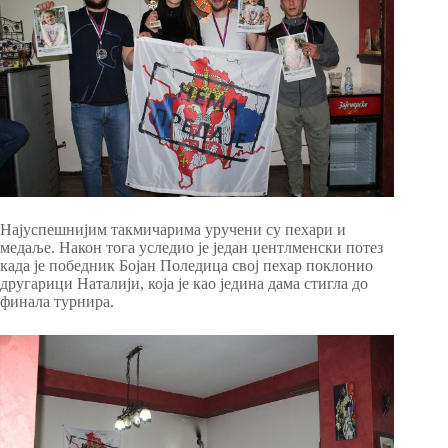
Најуспешнијим такмичарима уручени су пехари и
медаље. Након тога уследио је један џентлменски потез
када је победник Бојан Поледица свој пехар поклонио
другарици Наталији, која је као једина дама стигла до
финала турнира.