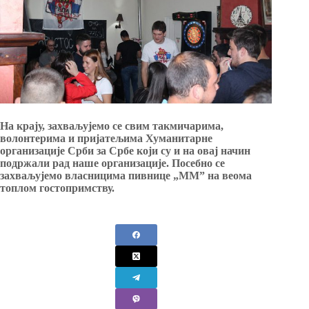
На крају, захваљујемо се свим такмичарима,
волонтерима и пријатељима Хуманитарне
организације Срби за Србе који су и на овај начин
подржали рад наше организације. Посебно се
захваљујемо власницима
пивнице „
ММ” на веома
топлом гостопримству.