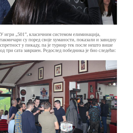
У игри „501”, класичним системом елиминација,
такмичари су поред своје хуманости, показали и завидну
спретност у пикаду, па је турнир тек после нешто више
од три сата завршен. Редослед победника је био следећи: