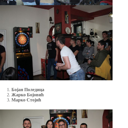
Бојан
П
оледица
Жарко Бојовић
Марко Стојић