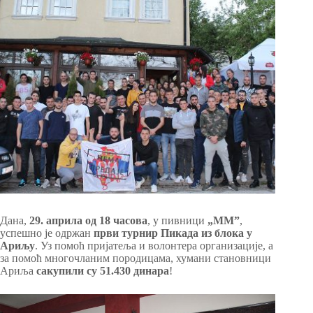
Дана,
29. априла од 1
8 часова
, у пивници
„
ММ”
,
успешно је одржан
први турнир Пикада из блока у
Ариљу
. Уз помоћ пријатеља и волонтера организације, а
за помоћ многочланим породицама, хумани становници
Ариља
сакупили су 51.430
динара
!