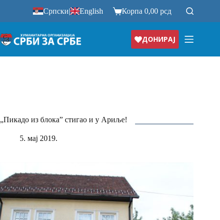
Прескочи
Српски
|
English
Корпа
0,00
рсд
на
ДОНИРАЈ
„Пикадо из блока” стигао и у Ариље!
5. мај 2019.