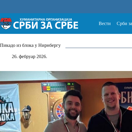
Прескочи
на
Вести
Срби з
Пикадо из блока у Нирнбергу
26. фебруар 2026.