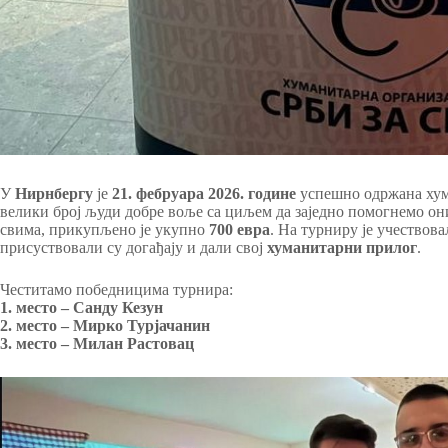
У
Нирнбергу
је
21. фебруара 2026. године
успешно одржана хум
велики број људи добре воље са циљем да заједно помогнемо они
свима, прикупљено је укупно
700 евра
. На турниру је учествов
присуствовали су догађају и дали свој
хуманитарни прилог
.
Честитамо победницима турнира:
1. место – Санду Кезун
2. место – Мирко Турјачанин
3. место – Милан Растовац