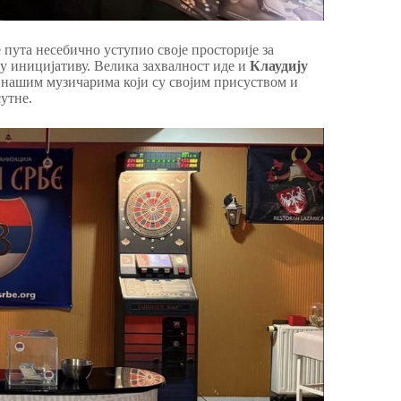
ше пута несебично уступио своје просторије за
ву иницијативу. Велика захвалност иде и
Клаудију
 нашим музичарима који су својим присуством и
утне.