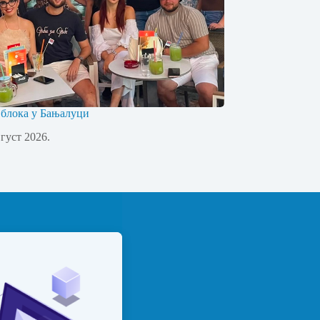
 блока у Бањалуци
вгуст 2026.