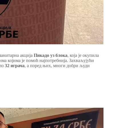
анитарна акција
Пикадо уз блока
, која је окупила
ма којима је помоћ најпотребнија. Захваљујући
ало
32 играча
, а поред њих, многи добри људи