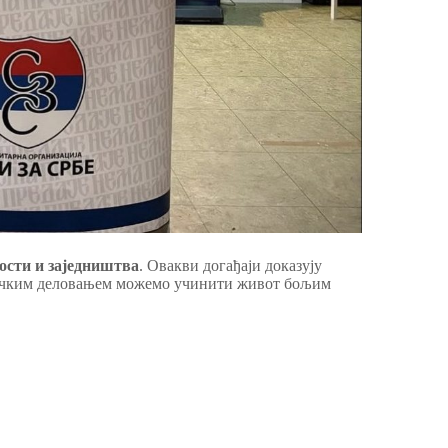
ости и заједништва
. Овакви догађаји доказују
дничким деловањем можемо учинити живот бољим