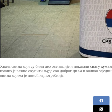
Хвала свима који су били део ове акције и показали
снагу хуман
колико је важно окупити људе око доброг циља и колико заје
онима којима је помоћ најпотребнија.