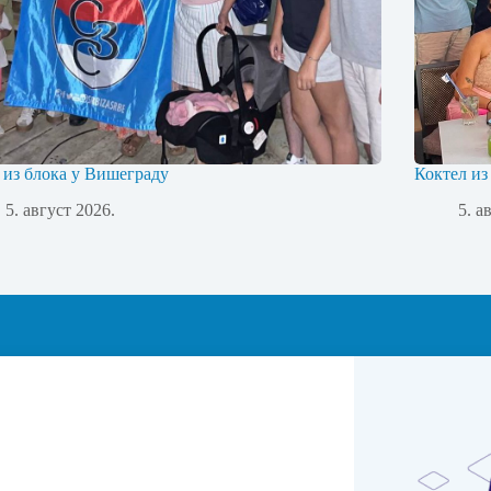
 из блока у Вишеграду
Коктел из
5. август 2026.
5. а