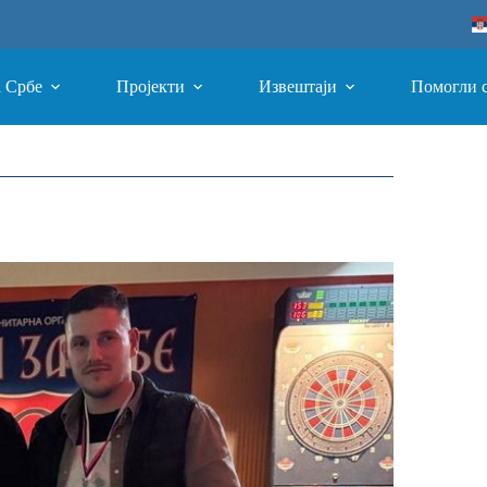
а Србе
Пројекти
Извештаји
Помогли 