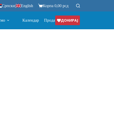
Српски
|
English
Корпа
0,00
рсд
ДОНИРАЈ
смо
Календар
Продавница