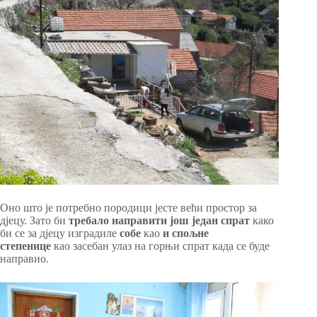
Оно што је потребно породици јесте већи простор за
дјецу. Зато би
требало направити још један спрат
како
би се за дјецу изградиле
собе
као
и спољне
степенице
као засебан улаз на горњи спрат када се буде
направио.