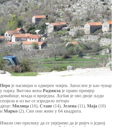
Перо
је насмијан и одмерен човјек. Запослен је као чувар
у парку. Његова жена
Радмила
је прави примјер
домаћице, млада и вриједна. Љубав је ово двоје људи
спојила и из ње се изродило петоро
дјеце:
Милица
(16),
Стане
(14),
Јелена
(11),
Маја
(10)
и
Марко
(2). Сви они живе у 64 квадрата.
Имали смо прилику да се увјеримо да је ријеч о једној