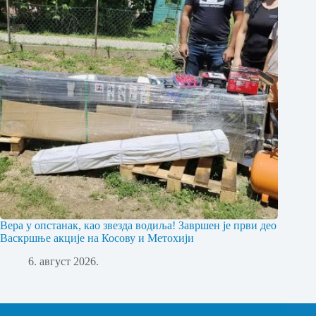
Вера у опстанак, као звезда водиља! Завршен је први део
Васкршње акције на Косову и Метохији
6. август 2026.