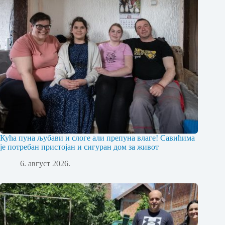
Кућа пуна љубави и слоге али препуна влаге! Савићима
је потребан пристојан и сигуран дом за живот
6. август 2026.