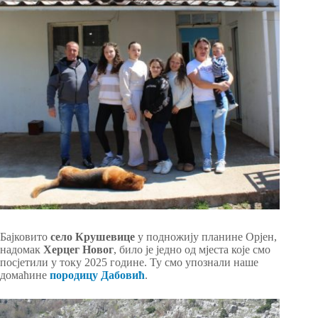
Бајковито
село Крушевице
у подножију планине Орјен,
надомак
Херцег Новог
, било је једно од мјеста које смо
посјетили у току 2025 године. Ту смо упознали наше
домаћине
породицу Дабовић
.