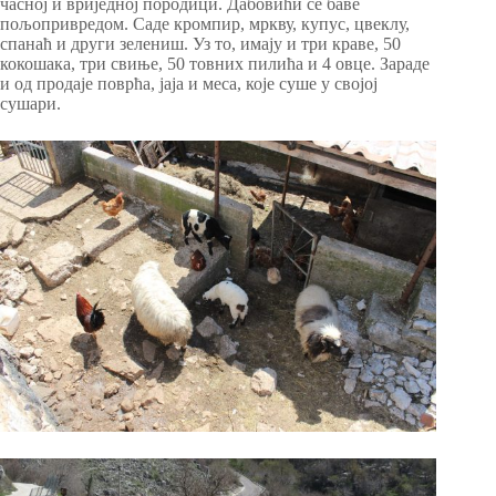
часној и вриједној породици. Дабовићи се баве
пољопривредом. Саде кромпир, мркву, купус, цвеклу,
спанаћ и други зелениш. Уз то, имају и три краве, 50
кокошака, три свиње, 50 товних пилића и 4 овце. Зараде
и од продаје поврћа, јаја и меса, које суше у својој
сушари.