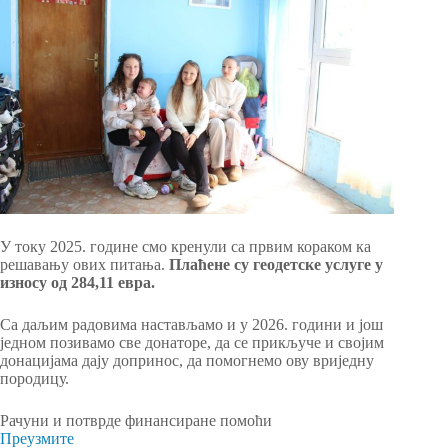
У току 2025. године смо кренули са првим кораком ка
решавању ових питања.
Плаћене су геодетске услуге у
износу од 284,11 евра.
Са даљим радовима настављамо и у 2026. години и још
једном позивамо све донаторе, да се прикључе и својим
донацијама дају допринос, да помогнемо ову вриједну
породицу.
Рачуни и потврде финансиране помоћи
Преузмите