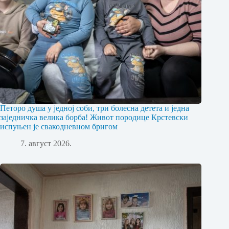
Петоро душа у једној соби, три болесна детета и једна
заједничка велика борба! Живот породице Крстевски
испуњен је свакодневном бригом
7. август 2026.