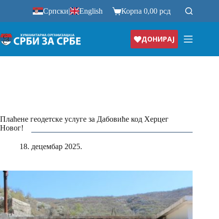
Прескочи
Српски
|
English
Корпа
0,00
рсд
на
ДОНИРАЈ
Плаћене геодетске услуге за Дабовиће код Херцег
Новог!
18. децембар 2025.