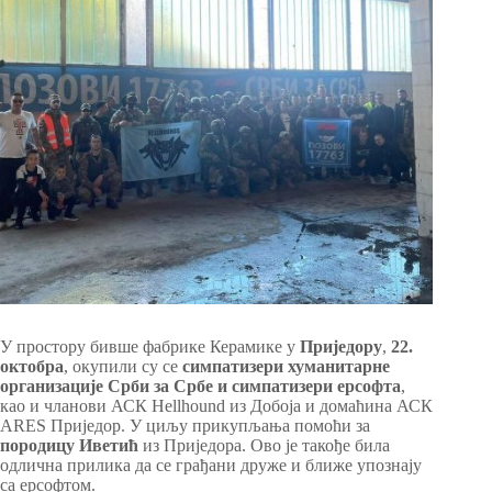
У простору бивше фабрике Керамике у
Приједору
,
22.
октобра
, окупили су се
симпатизери хуманитарне
организације Срби за Србе и симпатизери ерсофта
,
као и чланови АСК Hellhound из Добоја и домаћина АСК
АRES Приједор. У циљу прикупљања помоћи за
породицу Иветић
из Приједора. Ово је такође била
одлична прилика да се грађани друже и ближе упознају
са ерсофтом.