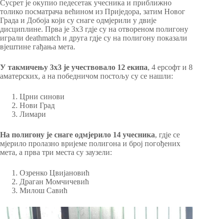
Сусрет је окупио педесетак учесника и приближно
толико посматрача већином из Приједора, затим Новог
Града и Добоја који су снаге одмјерили у двије
дисциплине. Прва је 3х3 гдје су на отвореном полигону
играли deathmatch и друга гдје су на полигону показали
вјештине гађања мета.
У такмичењу 3х3 је учествовало 12 екипа
, 4 ерсофт и 8
аматерских, а на победничом постољу су се нашли:
Црни синови
Нови Град
Лимари
На полигону је снаге одмјерило 14 учесника
, гдје се
мјерило пролазно вријеме полигона и број погођених
мета, а прва три места су заузели:
Озренко Цвијановић
Драган Момчичевић
Милош Савић