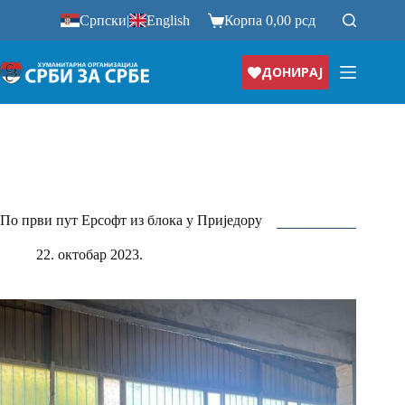
Прескочи
Српски
|
English
Корпа
0,00
рсд
на
ДОНИРАЈ
По први пут Ерсофт из блока у Приједору
22. октобар 2023.