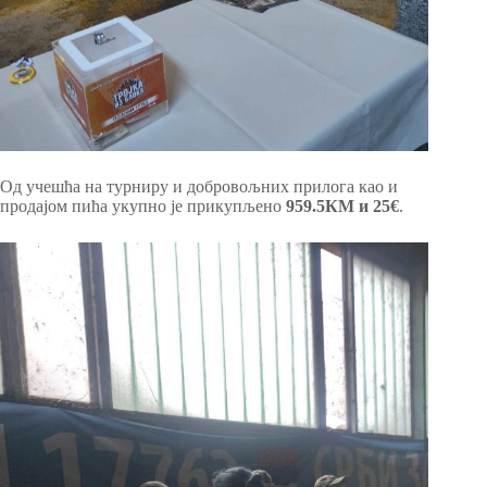
Од учешћа на турниру и добровољних прилога као и
продајом пића укупно је прикупљено
959.5КМ и 25€
.