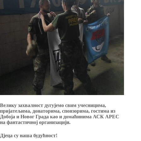
Велику захвалност дугујемо свим учесницима,
пријатељима, донаторима, спонзорима, гостима из
Добоја и Новог Града као и домаћинима АСК АРЕС
на фантастичној организацији.
Дјеца су наша будућност!