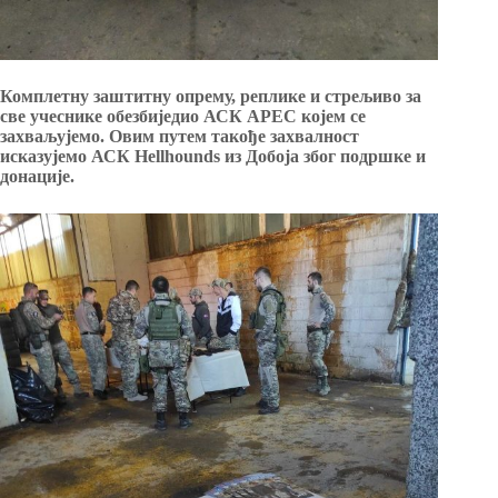
Комплетну заштитну опрему, реплике и стрељиво за
све учеснике обезбиједио АСК АРЕС којем се
захваљујемо. Овим путем такође захвалност
исказујемо АСК Hellhounds из Добоја због подршке и
донације.