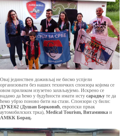
Овај јединствен доживљај не бисмо успјели
организовати без наших техничких спонзора којима се
овом приликом изузетно захвљаујемо. Искрено се
надамо да ћемо у будућности имати исту
сарадњу
те да
ћемо убрзо поново бити на стази. Спонзори су били:
ДУКЕ62
(
Душан Борковић
, европски првак
аутомобилских трка),
Medical Tourism, Витаминка
и
АМКК Борац.