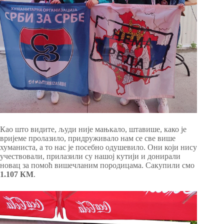
Као што видите, људи није мањкало, штавише, како је
вријеме пролазило, придруживало нам се све више
хуманиста, а то нас је посебно одушевило. Они који нису
учествовали, прилазили су нашој кутији и донирали
новац за помоћ вишечланим породицама. Сакупили смо
1.107 КМ
.