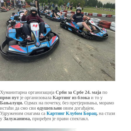
Хуманитарна организација
Срби за Србе 24. маја
по
први пут
је организовала
Картинг из блока
и то у
Бањалуци.
Одмах на почетку, без претјеривања, морамо
истаћи да смо сви
одушевљни
овим догађајем.
Удруженим снагама са
Картинг Клубом Борац
,
на стази
у
Залужанима,
приређен је прави спектакл.