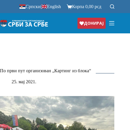
Прескочи
Српски
|
English
Корпа
0,00
рсд
на
ДОНИРАЈ
По први пут организован „Картинг из блока“
25. мај 2021.