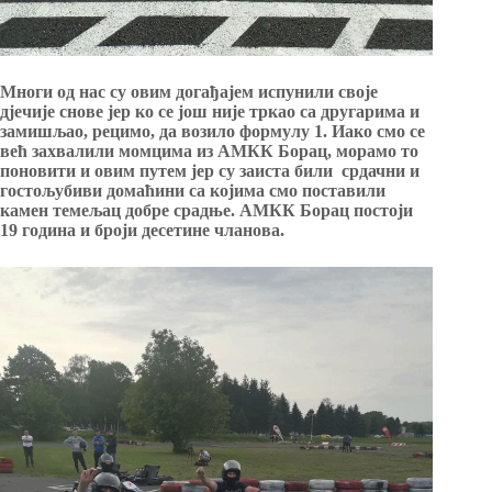
Многи од нас су овим догађајем испунили своје
дјечије снове јер ко се још није тркао са другарима и
замишљао, рецимо, да возило формулу 1. Иако смо се
већ захвалили момцима из АМКК Борац, морамо то
поновити и овим путем јер су заиста били срдачни и
гостољубиви домаћини са којима смо поставили
камен темељац добре срадње. АМКК Борац постоји
19 година и броји десетине чланова.