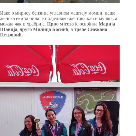
Иако о мирису бензина углавном маштају момци, наша
женска екипа била је подједнако жестока као и мушка, а
можда чак и храбрија.
Прво мјесто
је освојила
Марија
Шавија
,
друго Милица Боснић
, а
треће Снежана
Петровић.