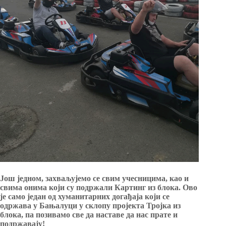
Још једном, захваљујемо се свим учесницима, као и
свима онима који су подржали Картинг из блока. Ово
је само један од хуманитарних догађаја који се
одржава у Бањалуци у склопу пројекта Тројка из
блока, па позивамо све да наставе да нас прате и
подржавају!