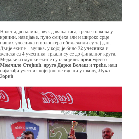
Налет адреналина, звук давања гаса, трење точкова у
крвини, навијање, пуно смијеха али и широко срце
наших учесника и волонтера обиљежили су тај дан.
Двије екипе – мушка, у којој је било
72 учесника
и
женска са
4
учесника, тркали су се до финалног круга.
Медаље из мушке екипе су освојили:
прво мјесто
Момчило Стојнић
,
друго
Дарко Волаш
и
треће
, наш
најмлађи учесник који још не иде ни у школу,
Лука
Зорић
.