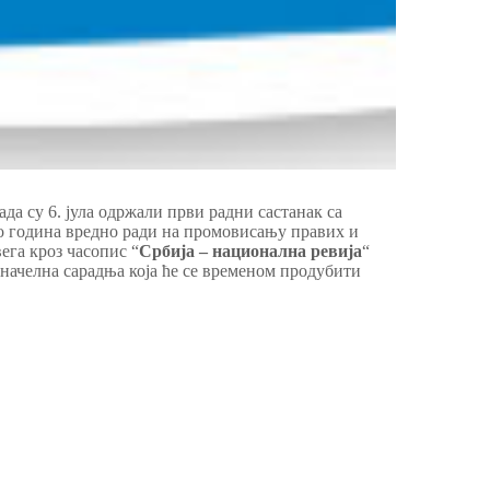
а су 6. јула одржали први радни састанак са
о година вредно ради на промовисању правих и
ега кроз часопис “
Србија – национална ревија
“
 начелна сарадња која ће се временом продубити