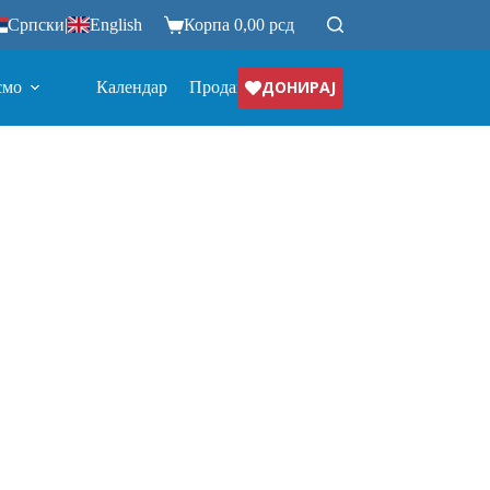
Српски
|
English
Корпа
0,00
рсд
ДОНИРАЈ
смо
Календар
Продавница