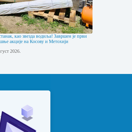
станак, као звезда водиља! Завршен је први
шње акције на Косову и Метохији
вгуст 2026.