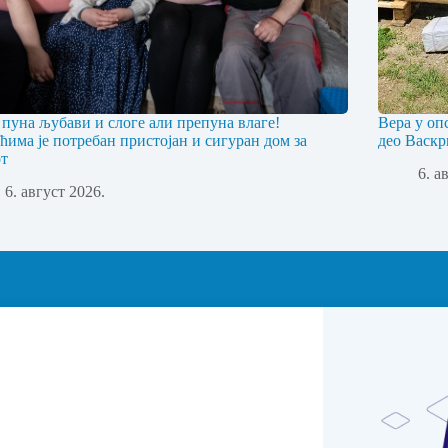
 пуна љубави и слоге али препуна влаге!
Вера у оп
ћима је потребан пристојан и сигуран дом за
део Васкр
т
6. а
6. август 2026.