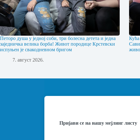
Петоро душа у једној соби, три болесна детета и једна
Кућа
заједничка велика борба! Живот породице Крстевски
Сави
испуњен је свакодневном бригом
живо
7. август 2026.
Пријави се на нашу мејлинг листу