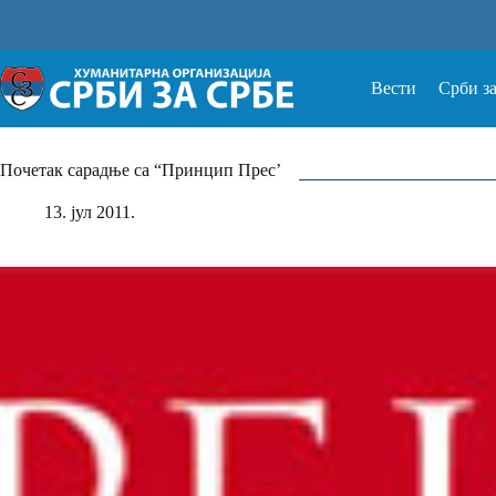
Прескочи
на
Вести
Срби з
Почетак сарадње са “Принцип Прес’
13. јул 2011.