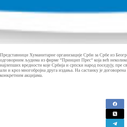
Представници Хуманитарне организације Срби за Србе из Београд
одговорним људима из фирме “Принцип Прес“ која већ неколик
најлепших вредности које Србија и српски народ поседују, пре св
али и кроз многобројна друга издања. На састанку је договорена
конкретним акцијама.